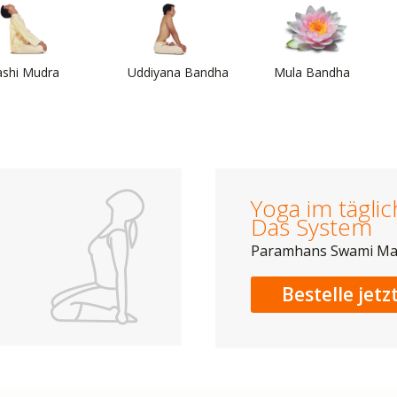
ashi Mudra
Uddiyana Bandha
Mula Bandha
Yoga im tägli
Das System
Paramhans Swami M
Bestelle jetz