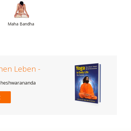
Maha Bandha
chen Leben -
aheshwarananda
t