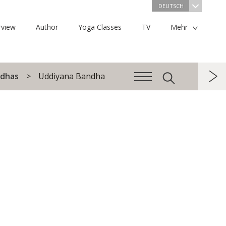
DEUTSCH
rview
Author
Yoga Classes
TV
Mehr
dhas
Uddiyana Bandha