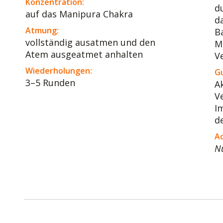
Konzentration:
d
auf das Manipura Chakra
d
Atmung:
B
vollständig ausatmen und den
M
Atem ausgeatmet anhalten
V
Wiederholungen:
Gu
3–5 Runden
A
V
I
d
A
Nu