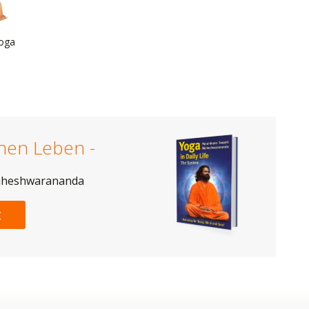
oga
chen Leben -
aheshwarananda
t