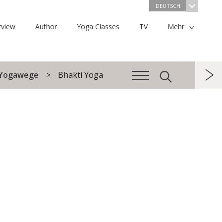
DEUTSCH
rview
Author
Yoga Classes
TV
Mehr
r Yogawege
Bhakti Yoga