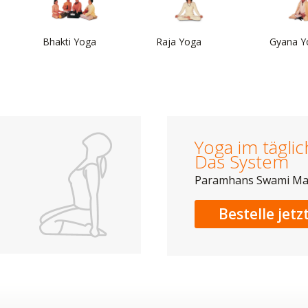
Bhakti Yoga
Raja Yoga
Gyana Y
Yoga im tägli
Das System
Paramhans Swami M
Bestelle jetz