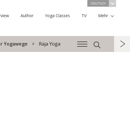
DEUTSCH
rview
Author
Yoga Classes
TV
Mehr
ier Yogawege
Raja Yoga