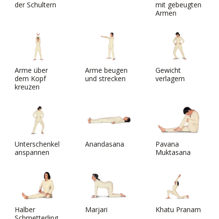
der Schultern
mit gebeugten
Armen
Arme über
Arme beugen
Gewicht
dem Kopf
und strecken
verlagern
kreuzen
Unterschenkel
Anandasana
Pavana
anspannen
Muktasana
Halber
Marjari
Khatu Pranam
Schmetterling