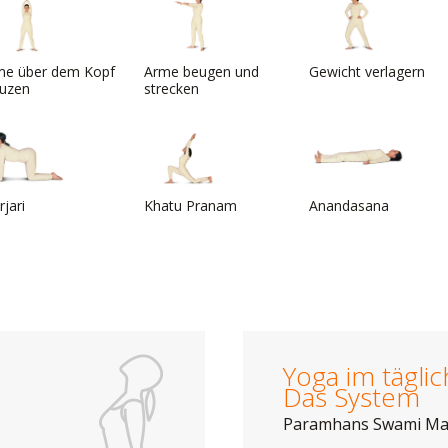
me über dem Kopf
Arme beugen und
Gewicht verlagern
euzen
strecken
jari
Khatu Pranam
Anandasana
Yoga im tägli
Das System
Paramhans Swami M