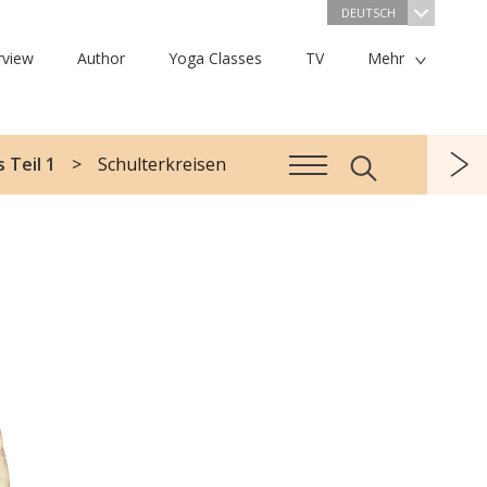
DEUTSCH
rview
Author
Yoga Classes
TV
Mehr
 Teil 1
Schulterkreisen