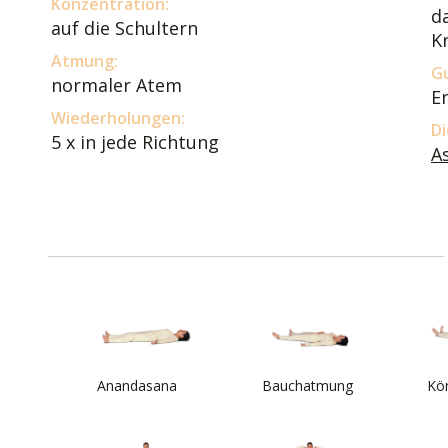
Konzentration:
d
auf die Schultern
K
Atmung:
Gu
normaler Atem
E
Wiederholungen:
Di
5 x in jede Richtung
A
Anandasana
Bauchatmung
Kör