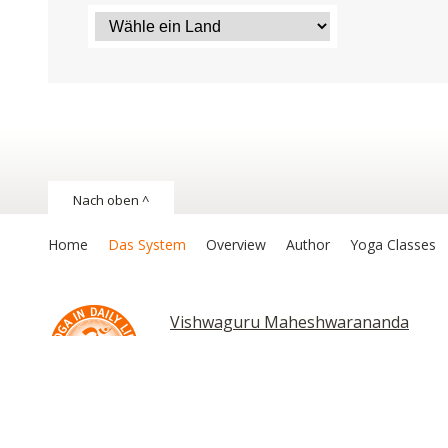
Nach oben ^
Home
Das System
Overview
Author
Yoga Classes
Vishwaguru Maheshwarananda
Chakras and Kundalini
Copyright © 2026 Das System Yoga im täglichen Leben. Alle Recht