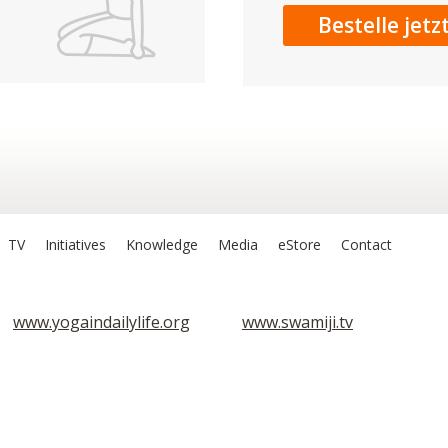
Bestelle jetz
TV
Initiatives
Knowledge
Media
eStore
Contact
www.yogaindailylife.org
www.swamiji.tv
Sri Lila Amrit
Om Ashram
Stufe 1
Stufe 1
Sarva Hita A
Sarva Hita
e vorbehalten.