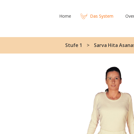
Home
Das System
Ove
Stufe 1
Sarva Hita Asanas