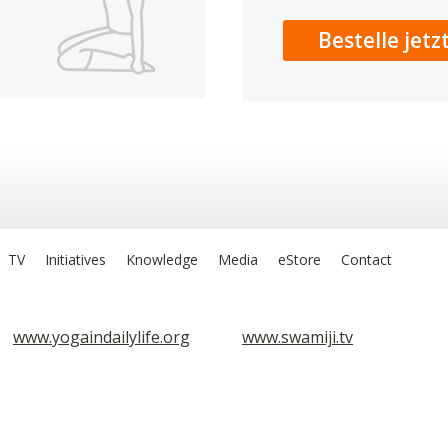
Bestelle jetz
TV
Initiatives
Knowledge
Media
eStore
Contact
www.yogaindailylife.org
www.swamiji.tv
Sri Lila Amrit
Om Ashram
Stufe 1
Stufe 1
Sarva Hita As
Sarva Hita A