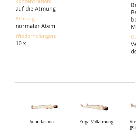
Konzentration:
B
auf die Atmung
B
Atmung:
b
normaler Atem
M
Wiederholungen:
Gu
10 x
V
d
Anandasana
Yoga-Vollatmung
At
ge