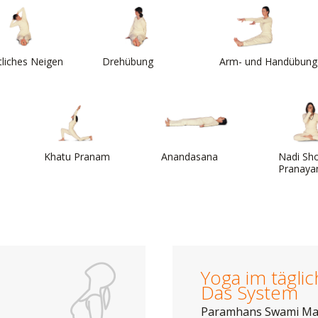
tliches Neigen
Drehübung
Arm- und Handübung
Khatu Pranam
Anandasana
Nadi Sh
Pranaya
Yoga im tägli
Das System
Paramhans Swami M