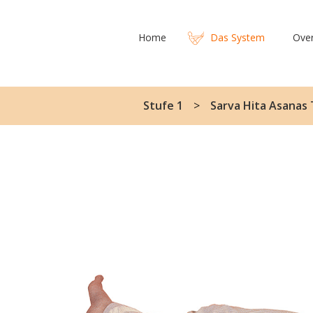
Home
Das System
Ove
Stufe 1
Sarva Hita Asanas T