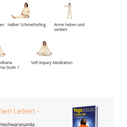
en
Halber Schmetterling
Arme heben und
senken
odhana
Self-Inquiry-Meditation
ma Stufe 1
chen Leben -
aheshwarananda