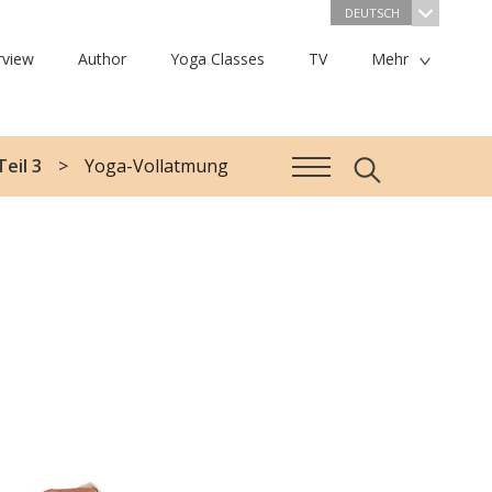
DEUTSCH
rview
Author
Yoga Classes
TV
Mehr
eil 3
Yoga-Vollatmung