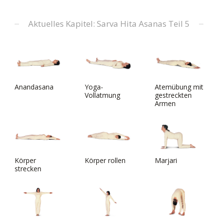
Aktuelles Kapitel: Sarva Hita Asanas Teil 5
Anandasana
Yoga-
Atemübung mit
Vollatmung
gestreckten
Armen
Körper
Körper rollen
Marjari
strecken