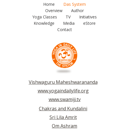
Home
Das System
Overview
Author
Yoga Classes
TV
Initiatives
Knowledge
Media
eStore
Contact
Vishwaguru Maheshwarananda
www.yogaindailylife.org
www.swamiji.tv
Chakras and Kundalini
Sri Lila Amrit
Om Ashram