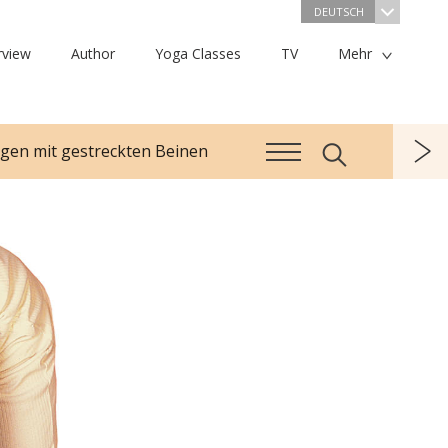
DEUTSCH
rview
Author
Yoga Classes
TV
Mehr
gen mit gestreckten Beinen