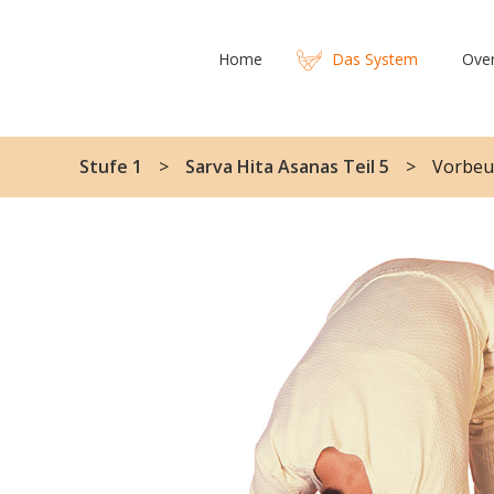
Home
Das System
Ove
Stufe 1
Sarva Hita Asanas Teil 5
Vorbeu