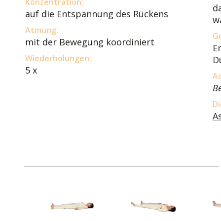
Konzentration:
d
auf die Entspannung des Rückens
w
Atmung:
Gu
mit der Bewegung koordiniert
E
Wiederholungen:
D
5 x
A
Be
Di
A