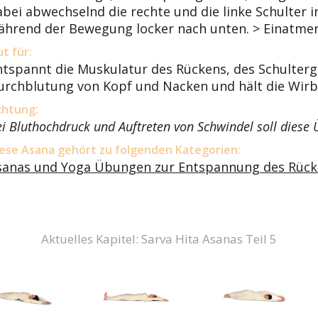
abei abwechselnd die rechte und die linke Schulter
ährend der Bewegung locker nach unten. > Einatmend
t für:
ntspannt die Muskulatur des Rückens, des Schulterg
urchblutung von Kopf und Nacken und hält die Wirb
chtung:
i Bluthochdruck und Auftreten von Schwindel soll diese
ese Asana gehört zu folgenden Kategorien:
sanas und Yoga Übungen zur Entspannung des Rück
Aktuelles Kapitel: Sarva Hita Asanas Teil 5