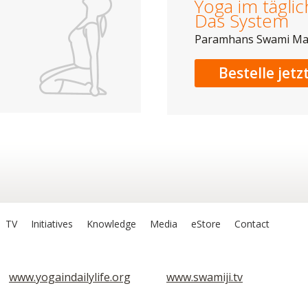
Yoga im tägli
Das System
Paramhans Swami M
Bestelle jetz
TV
Initiatives
Knowledge
Media
eStore
Contact
www.yogaindailylife.org
www.swamiji.tv
Sri Lila Amrit
Om Ashram
Stufe 1
Stufe 1
Sarva Hita Asanas Teil 5
Sarva Hita Asanas Teil 5
V