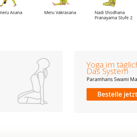
meru Asana
Meru Vakrasana
Nadi Shodhana
Pranayama Stufe 2
Yoga im tägli
Das System
Paramhans Swami M
Bestelle jetz