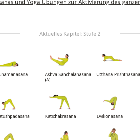
sanas und Yoga Übungen zur Aktivierung des ganze
Aktuelles Kapitel: Stufe 2
unamanasana
Ashva Sanchalanasana
Utthana Prishthasan
(A)
atushpadasana
Katichakrasana
Dvikonasana