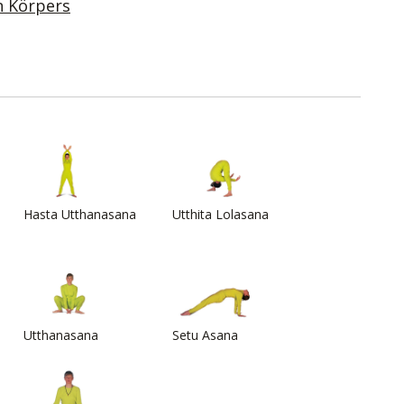
n Körpers
a
Hasta Utthanasana
Utthita Lolasana
Utthanasana
Setu Asana