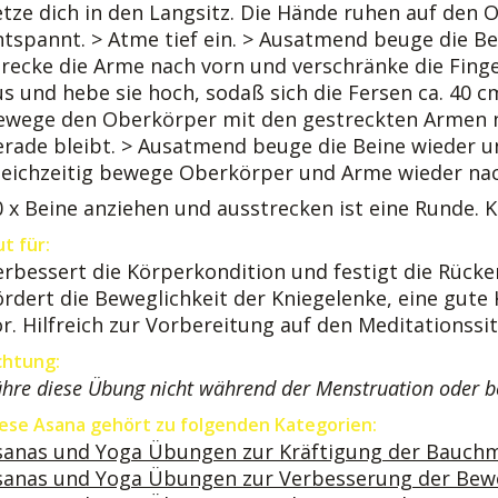
etze dich in den Langsitz. Die Hände ruhen auf den 
ntspannt. > Atme tief ein. > Ausatmend beuge die Be
trecke die Arme nach vorn und verschränke die Finge
us und hebe sie hoch, sodaß sich die Fersen ca. 40 
ewege den Oberkörper mit den gestreckten Armen na
erade bleibt. > Ausatmend beuge die Beine wieder un
leichzeitig bewege Oberkörper und Arme wieder nac
0 x Beine anziehen und ausstrecken ist eine Runde. 
t für:
erbessert die Körperkondition und festigt die Rück
ördert die Beweglichkeit der Kniegelenke, eine gu
or. Hilfreich zur Vorbereitung auf den Meditationssit
chtung:
hre diese Übung nicht während der Menstruation oder be
ese Asana gehört zu folgenden Kategorien:
sanas und Yoga Übungen zur Kräftigung der Bauch
sanas und Yoga Übungen zur Verbesserung der Bewe