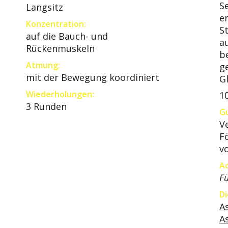
S
Langsitz
e
Konzentration:
S
auf die Bauch- und
a
Rückenmuskeln
b
Atmung:
g
mit der Bewegung koordiniert
G
Wiederholungen:
1
3 Runden
Gu
V
F
v
A
Fü
Di
A
A