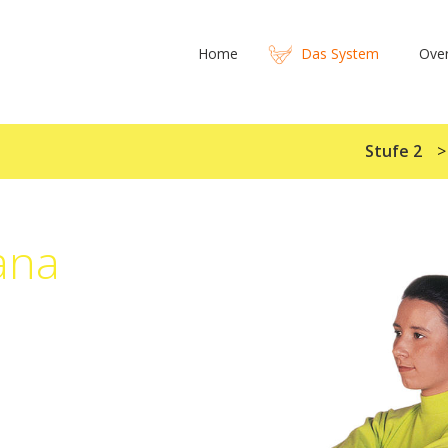
Home
Das System
Ove
Stufe 2
ana