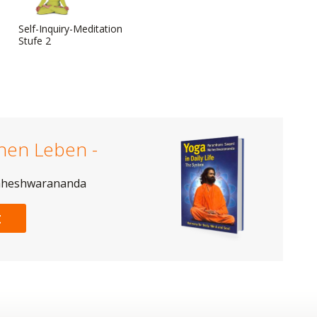
Self-Inquiry-Meditation
Stufe 2
chen Leben -
aheshwarananda
t