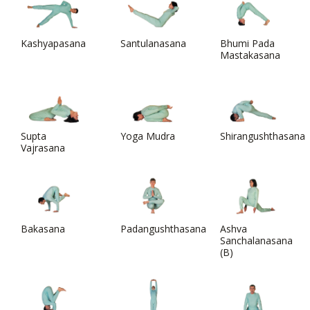
Kashyapasana
Santulanasana
Bhumi Pada
Mastakasana
Supta
Yoga Mudra
Shirangushthasana
Vajrasana
Bakasana
Padangushthasana
Ashva
Sanchalanasana
(B)