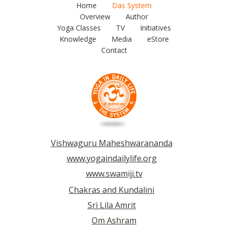
Home
Das System
Overview
Author
Yoga Classes
TV
Initiatives
Knowledge
Media
eStore
Contact
Vishwaguru Maheshwarananda
www.yogaindailylife.org
www.swamiji.tv
Chakras and Kundalini
Sri Lila Amrit
Om Ashram