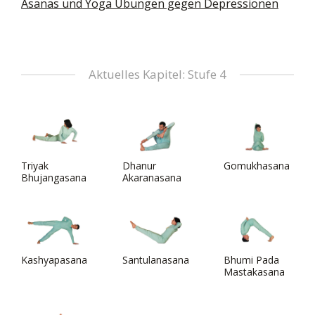
Asanas und Yoga Übungen gegen Depressionen
Aktuelles Kapitel: Stufe 4
Triyak
Dhanur
Gomukhasana
Bhujangasana
Akaranasana
Kashyapasana
Santulanasana
Bhumi Pada
Mastakasana