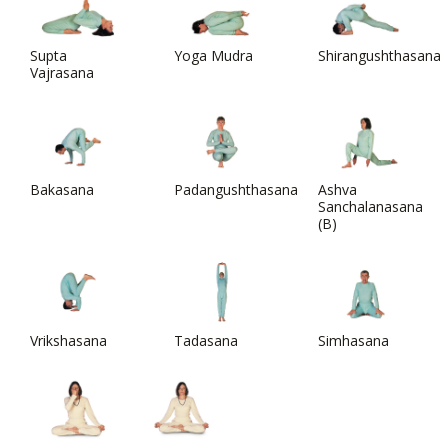
Supta
Yoga Mudra
Shirangushthasana
Vajrasana
Bakasana
Padangushthasana
Ashva
Sanchalanasana
(B)
Vrikshasana
Tadasana
Simhasana