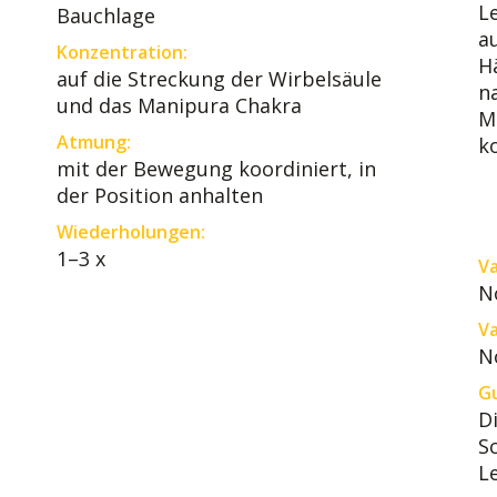
L
Bauchlage
a
Konzentration:
H
auf die Streckung der Wirbelsäule
n
und das Manipura Chakra
M
Atmung:
k
mit der Bewegung koordiniert, in
der Position anhalten
Wiederholungen:
1–3 x
Va
N
Va
N
Gu
D
S
L