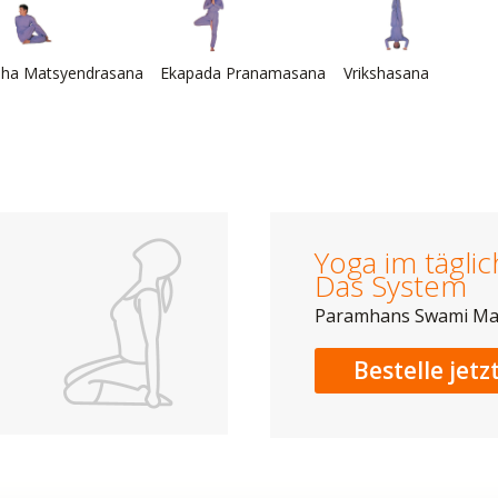
dha Matsyendrasana
Ekapada Pranamasana
Vrikshasana
Yoga im tägli
Das System
Paramhans Swami M
Bestelle jetz