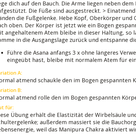
ege dich auf den Bauch. Die Arme liegen neben dem 
ufgestützt. Die Füße sind ausgestreckt. > Einatmen
änden die Fußgelenke. Hebe Kopf, Oberkörper und 
ach oben. Der Körper ist jetzt wie ein Bogen gespan
it angehaltenem Atem bleibe in dieser Haltung, so 
omme in die Ausgangslage zurück und entspanne di
Führe die Asana anfangs 3 x ohne längeres Verwe
eingeübt hast, bleibe mit normalem Atem für ein
riation A:
ormal atmend schaukle den im Bogen gespannten Kö
riation B:
ormal atmend rolle den im Bogen gespannten Körper
t für:
iese Übung erhält die Elastizität der Wirbelsäule un
chultergelenke; außerdem massiert sie die Bauchorga
ebensenergie, weil das Manipura Chakra aktiviert wi