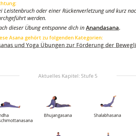
chtung:
i Leistenbruch oder einer Rückenverletzung und kurz na
rchgeführt werden.
ch dieser Übung entspanne dich in
Anandasana
.
ese Asana gehört zu folgenden Kategorien:
sanas und Yoga Übungen zur Förderung der Beweglic
Aktuelles Kapitel: Stufe 5
ndha
Bhujangasana
Shalabhasana
schimottanasana