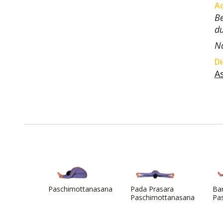
A
Be
du
Na
Di
A
Paschimottanasana
Pada Prasara
Ba
Paschimottanasana
Pa