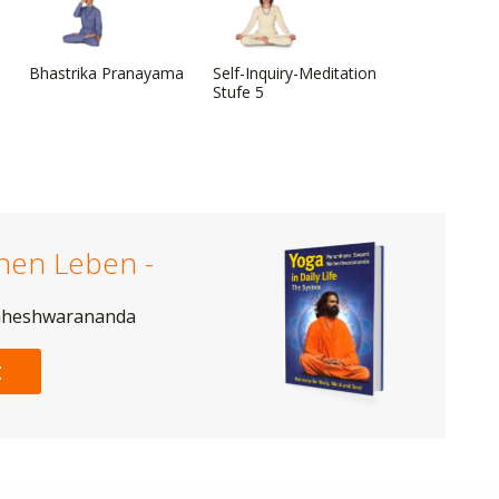
Bhastrika Pranayama
Self-Inquiry-Meditation
Stufe 5
chen Leben -
aheshwarananda
t