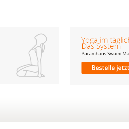
Yoga im tägli
Das System
Paramhans Swami M
Bestelle jetz