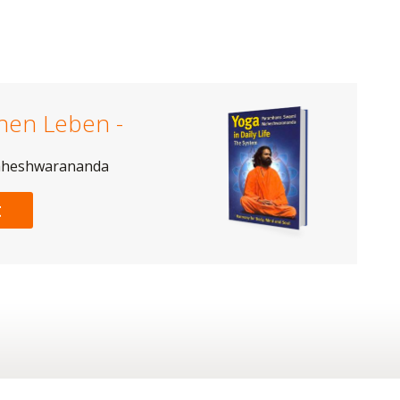
chen Leben -
aheshwarananda
t