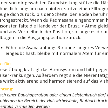
n der von dir gewählten Grundstellung stütze die H
ehne dich langsam nach hinten, stütze einen Ellbog
euge dich zurück, bis der Scheitel den Boden berührt
urchgestreckt. Wenn du Padmasana eingenommen has
nsonsten falte die Hände vor der Brust. > Atme glei
und aus. Verbleibe in der Position, so lange es dir
llbogen in die Ausgangsposition zurück.
Führe die Asana anfangs 3 x ohne längeres Verwe
eingeübt hast, bleibe mit normalem Atem für ein
t für:
iese Übung kräftigt das Atemsystem und hilft gegen
alserkrankungen. Außerdem regt sie die Nierentätigk
ie wirkt aktivierend und harmonisierend auf das Vis
chtung:
ch einer Bauchoperation oder einem Leistenbruch darf 
oblemen im Bereich der Halswirbelsäule, Bluthochdruck 
enfalls vermieden werden.