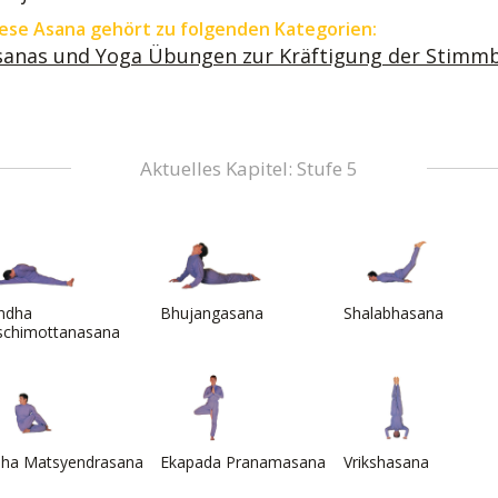
ese Asana gehört zu folgenden Kategorien:
sanas und Yoga Übungen zur Kräftigung der Stimmb
Aktuelles Kapitel: Stufe 5
ndha
Bhujangasana
Shalabhasana
schimottanasana
dha Matsyendrasana
Ekapada Pranamasana
Vrikshasana