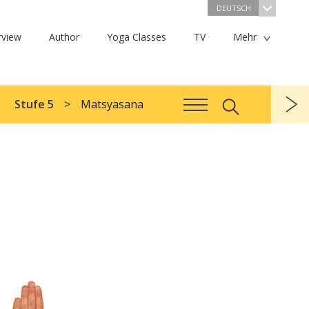
DEUTSCH
rview
Author
Yoga Classes
TV
Mehr
Stufe 5
Matsyasana