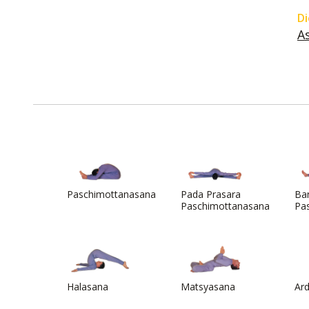
Di
A
Paschimottanasana
Pada Prasara
Ba
Paschimottanasana
Pa
Halasana
Matsyasana
Ar