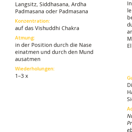
I
Langsitz, Siddhasana, Ardha
l
Padmasana oder Padmasana
b
Konzentration:
d
auf das Vishuddhi Chakra
a
Atmung:
M
in der Position durch die Nase
E
einatmen und durch den Mund
ausatmen
Wiederholungen:
1–3 x
Gu
D
H
S
A
Na
Pr
eb