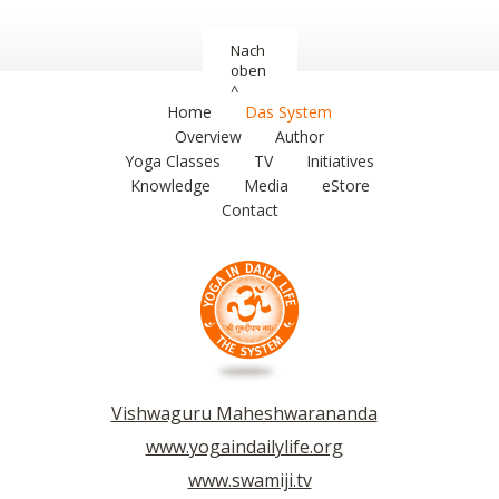
Nach
oben
^
Home
Das System
Overview
Author
Yoga Classes
TV
Initiatives
Knowledge
Media
eStore
Contact
Vishwaguru Maheshwarananda
www.yogaindailylife.org
www.swamiji.tv