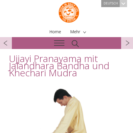
DEUTSCH
Home
Mehr
Ujjayi Pranayama mit
Jalandhara Bandha und
Khechari Mudra