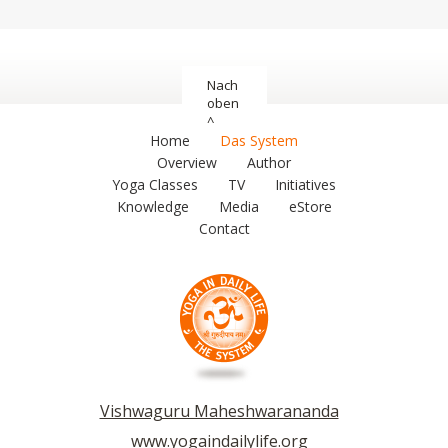
Nach
oben
^
Home
Das System
Overview
Author
Yoga Classes
TV
Initiatives
Knowledge
Media
eStore
Contact
Vishwaguru Maheshwarananda
www.yogaindailylife.org