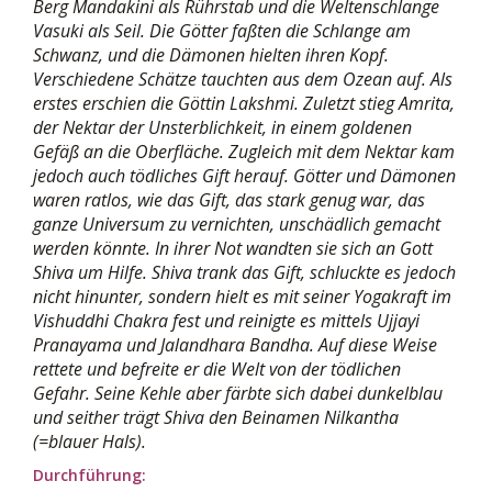
Berg Mandakini als Rührstab und die Weltenschlange
Vasuki als Seil. Die Götter faßten die Schlange am
Schwanz, und die Dämonen hielten ihren Kopf.
Verschiedene Schätze tauchten aus dem Ozean auf. Als
erstes erschien die Göttin Lakshmi. Zuletzt stieg Amrita,
der Nektar der Unsterblichkeit, in einem goldenen
Gefäß an die Oberfläche. Zugleich mit dem Nektar kam
jedoch auch tödliches Gift herauf. Götter und Dämonen
waren ratlos, wie das Gift, das stark genug war, das
ganze Universum zu vernichten, unschädlich gemacht
werden könnte. In ihrer Not wandten sie sich an Gott
Shiva um Hilfe. Shiva trank das Gift, schluckte es jedoch
nicht hinunter, sondern hielt es mit seiner Yogakraft im
Vishuddhi Chakra fest und reinigte es mittels Ujjayi
Pranayama und Jalandhara Bandha. Auf diese Weise
rettete und befreite er die Welt von der tödlichen
Gefahr. Seine Kehle aber färbte sich dabei dunkelblau
und seither trägt Shiva den Beinamen Nilkantha
(=blauer Hals).
Durchführung: