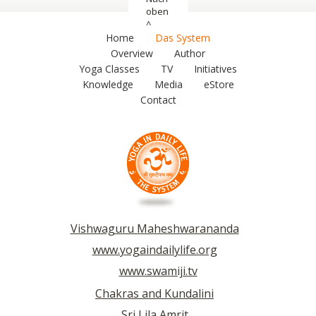
oben
^
Home
Das System
Overview
Author
Yoga Classes
TV
Initiatives
Knowledge
Media
eStore
Contact
Vishwaguru Maheshwarananda
www.yogaindailylife.org
www.swamiji.tv
Chakras and Kundalini
Sri Lila Amrit