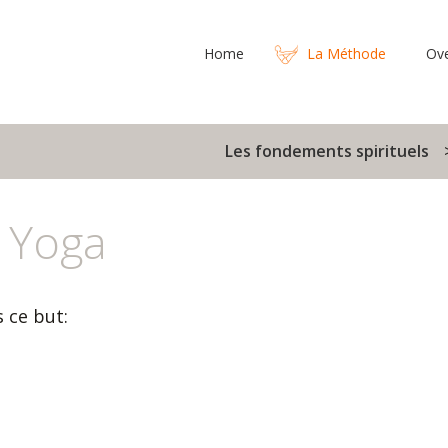
Home
La Méthode
Ov
Les fondements spirituels
u Yoga
 ce but: