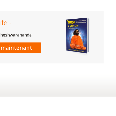
ife -
aheshwarananda
maintenant