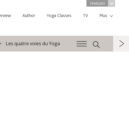
FRANÇAIS
erview
Author
Yoga Classes
TV
Plus
Les quatre voies du Yoga