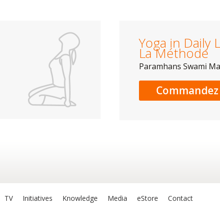
Yoga in Daily L
La Méthode
Paramhans Swami M
Commandez 
TV
Initiatives
Knowledge
Media
eStore
Contact