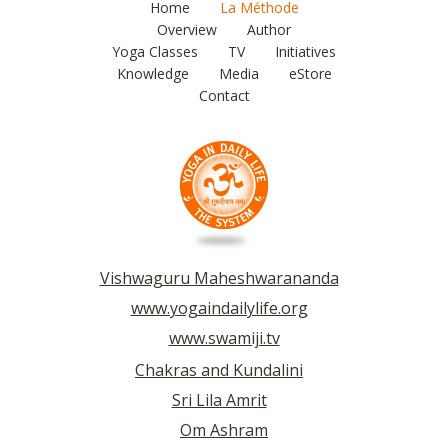
Home
La Méthode
Overview
Author
Yoga Classes
TV
Initiatives
Knowledge
Media
eStore
Contact
Vishwaguru Maheshwarananda
www.yogaindailylife.org
www.swamiji.tv
Chakras and Kundalini
Sri Lila Amrit
Om Ashram