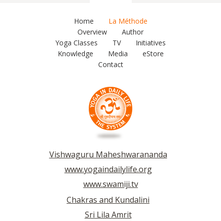
Home
La Méthode
Overview
Author
Yoga Classes
TV
Initiatives
Knowledge
Media
eStore
Contact
Vishwaguru Maheshwarananda
www.yogaindailylife.org
www.swamiji.tv
Chakras and Kundalini
Sri Lila Amrit