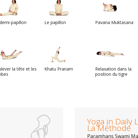
demi-papillon
Le papillon
Pavana Muktasana
lever la tête et les
Khatu Pranam
Relaxation dans la
mbes
position du tigre
Yoga in Daily L
La Méthode
Paramhans Swami M