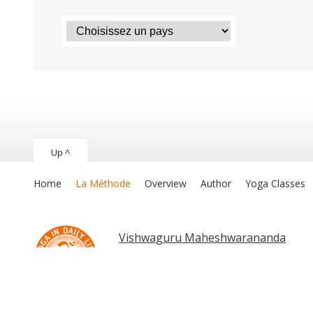
Up ^
Home
La Méthode
Overview
Author
Yoga Classes
Vishwaguru Maheshwarananda
Chakras and Kundalini