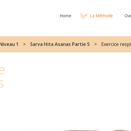
Home
La Méthode
Ov
Niveau 1
Sarva Hita Asanas Partie 5
Exercice resp
e
s