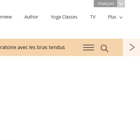
FRANÇAIS
erview
Author
Yoga Classes
TV
Plus
iratoire avec les bras tendus