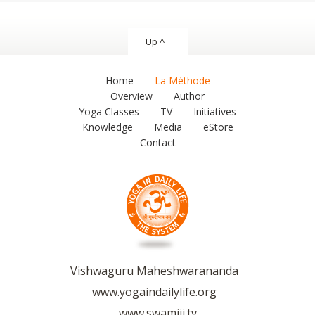
Up ^
Home
La Méthode
Overview
Author
Yoga Classes
TV
Initiatives
Knowledge
Media
eStore
Contact
Vishwaguru Maheshwarananda
www.yogaindailylife.org
www.swamiji.tv