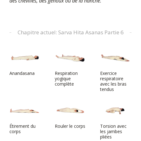
des chevilles, des genoux ou de la hanche.
Chapitre actuel: Sarva Hita Asanas Partie 6
Anandasana
Respiration
Exercice
yogique
respiratoire
complète
avec les bras
tendus
Étirement du
Rouler le corps
Torsion avec
corps
les jambes
pliées