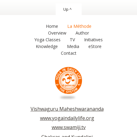
Up ^
Home
La Méthode
Overview
Author
Yoga Classes
TV
Initiatives
Knowledge
Media
eStore
Contact
Vishwaguru Maheshwarananda
www.yogaindailylife.org
www.swamiji.tv