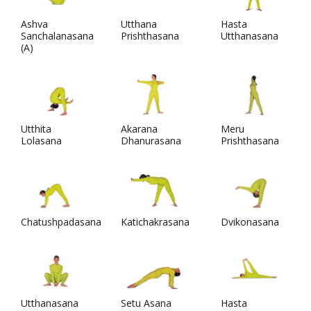
Ashva
Utthana
Hasta
Sanchalanasana
Prishthasana
Utthanasana
(A)
Utthita
Akarana
Meru
Lolasana
Dhanurasana
Prishthasana
Chatushpadasana
Katichakrasana
Dvikonasana
Utthanasana
Setu Asana
Hasta