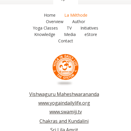
Home
La Méthode
Overview
Author
Yoga Classes
TV
Initiatives
Knowledge
Media
eStore
Contact
Vishwaguru Maheshwarananda
www.yogaindailylife.org
www.swamiji.tv
Chakras and Kundalini
Sri Lila Amrit