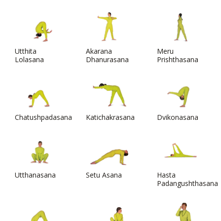
Utthita
Akarana
Meru
Lolasana
Dhanurasana
Prishthasana
Chatushpadasana
Katichakrasana
Dvikonasana
Utthanasana
Setu Asana
Hasta
Padangushthasana