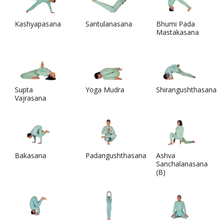
Kashyapasana
Santulanasana
Bhumi Pada
Mastakasana
Supta
Yoga Mudra
Shirangushthasana
Vajrasana
Bakasana
Padangushthasana
Ashva
Sanchalanasana
(B)