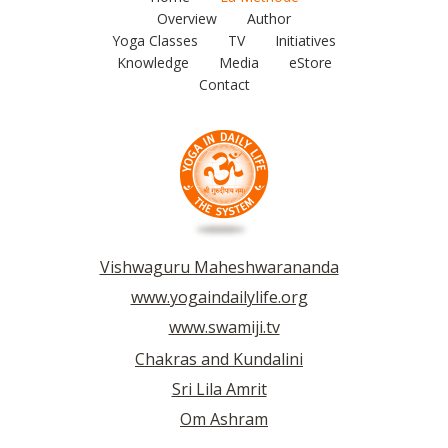
Overview
Author
Yoga Classes
TV
Initiatives
Knowledge
Media
eStore
Contact
Vishwaguru Maheshwarananda
www.yogaindailylife.org
www.swamiji.tv
Chakras and Kundalini
Sri Lila Amrit
Om Ashram