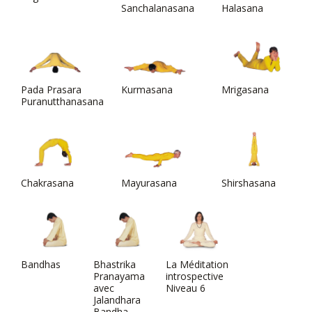
Sanchalanasana
Halasana
Pada Prasara
Kurmasana
Mrigasana
Puranutthanasana
Chakrasana
Mayurasana
Shirshasana
Bandhas
Bhastrika
La Méditation
Pranayama
introspective
avec
Niveau 6
Jalandhara
Bandha