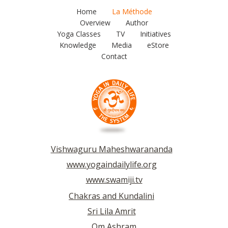
Home
La Méthode
Overview
Author
Yoga Classes
TV
Initiatives
Knowledge
Media
eStore
Contact
Vishwaguru Maheshwarananda
www.yogaindailylife.org
www.swamiji.tv
Chakras and Kundalini
Sri Lila Amrit
Om Ashram