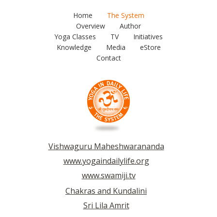
Home
The System
Overview
Author
Yoga Classes
TV
Initiatives
Knowledge
Media
eStore
Contact
Vishwaguru Maheshwarananda
www.yogaindailylife.org
www.swamiji.tv
Chakras and Kundalini
Sri Lila Amrit