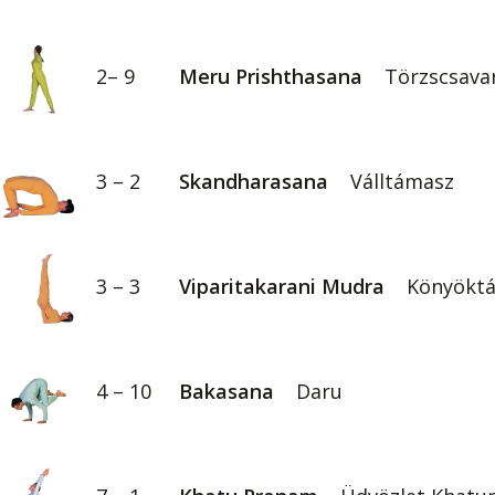
2– 9
Meru Prishthasana
Törzscsavar
3 – 2
Skandharasana
Válltámasz
3 – 3
Viparitakarani Mudra
Könyökt
4 – 10
Bakasana
Daru