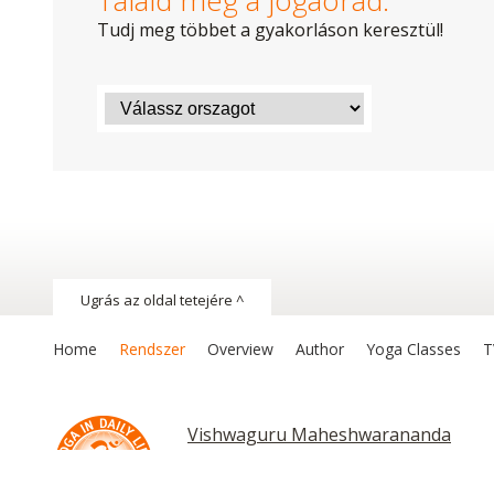
Találd meg a jógaórád:
Tudj meg többet a gyakorláson keresztül!
Ugrás az oldal tetejére ^
Home
Rendszer
Overview
Author
Yoga Classes
T
Vishwaguru Maheshwarananda
Chakras and Kundalini
Ászanák és gyakorlatok
Ászanák és gyakorlato