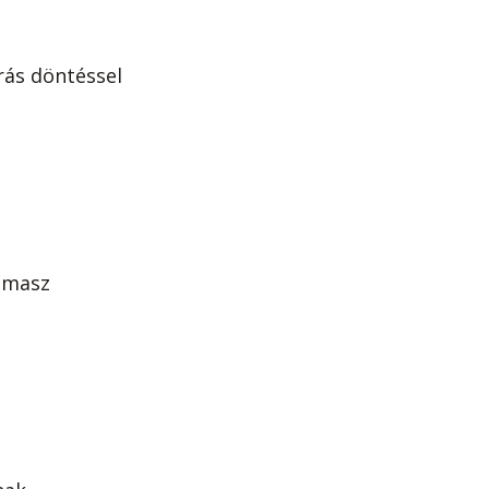
ás döntéssel
ámasz