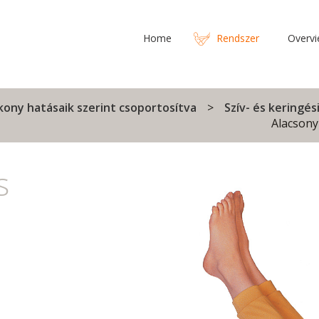
Home
Rendszer
Overv
kony hatásaik szerint csoportosítva
Szív- és keringé
Alacsony
s