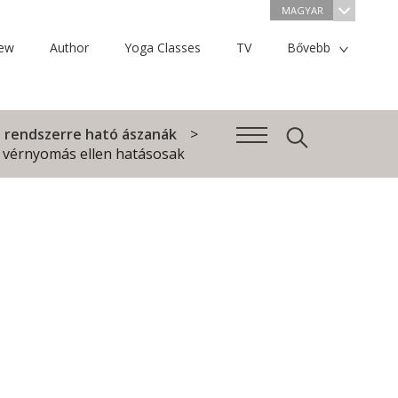
MAGYAR
iew
Author
Yoga Classes
TV
Bővebb
si rendszerre ható ászanák
 vérnyomás ellen hatásosak