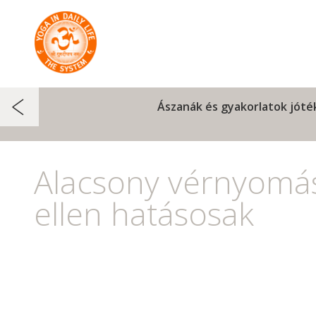
Ászanák és gyakorlatok jóté
Alacsony vérnyomá
ellen hatásosak