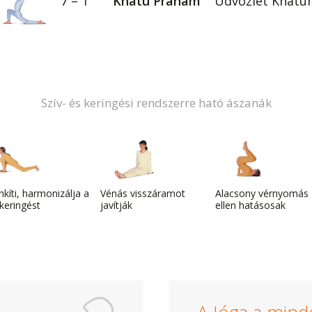
7 – 1
Khatu Pranam
Üdvözlet Khatu
Szív- és keringési rendszerre ható ászanák
nkíti, harmonizálja a
Vénás visszáramot
Alacsony vérnyomás
keringést
javítják
ellen hatásosak