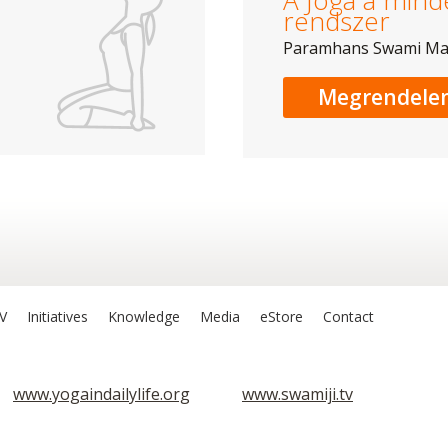
A Jóga a mind
rendszer
Paramhans Swami M
Megrendele
V
Initiatives
Knowledge
Media
eStore
Contact
www.yogaindailylife.org
www.swamiji.tv
Sri Lila Amrit
Om Ashram
 jótékony hatásaik szerint csoportosítva
k jótékony hatásaik szerint csoportosítva
Szív- és ke
Szív- és k