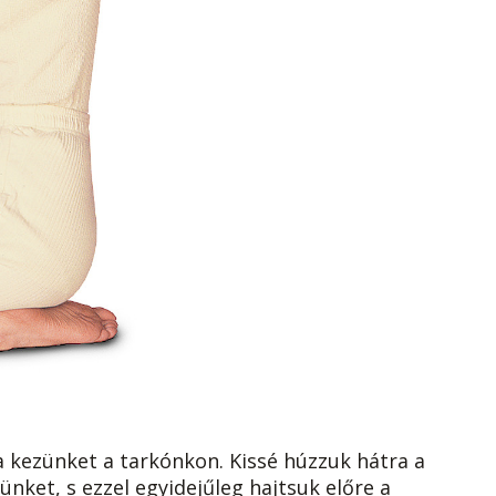
 kezünket a tarkónkon. Kissé húzzuk hátra a
nket, s ezzel egyidejűleg hajtsuk előre a