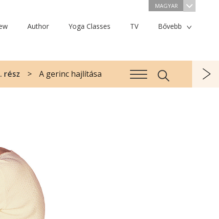
MAGYAR
iew
Author
Yoga Classes
TV
Bővebb
. rész
A gerinc hajlítása