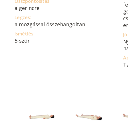
Összpontosítás:
f
a gerincre
g
Légzés:
c
a mozgással összehangoltan
e
Ismétlés:
Jó
5-ször
Ny
h
Az
T