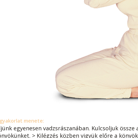
gyakorlat menete:
ljünk egyenesen vadzsrászanában. Kulcsoljuk össze a
önyökünket. > Kilégzés közben vigyük előre a könyökü