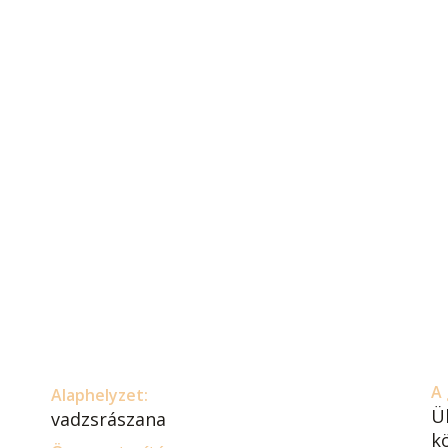
A 
Alaphelyzet:
Ü
vadzsrászana
k