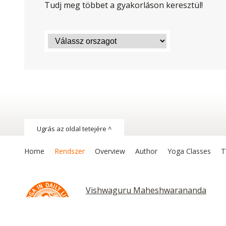
Tudj meg többet a gyakorláson keresztül!
Ugrás az oldal tetejére ^
Home
Rendszer
Overview
Author
Yoga Classes
T
Vishwaguru Maheshwarananda
Chakras and Kundalini