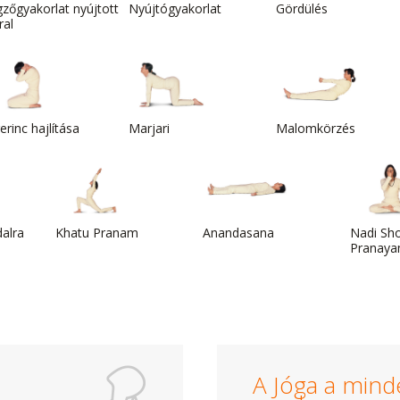
zőgyakorlat nyújtott
Nyújtógyakorlat
Gördülés
ral
erinc hajlítása
Marjari
Malomkörzés
alra
Khatu Pranam
Anandasana
Nadi Sh
Pranayam
A Jóga a mind