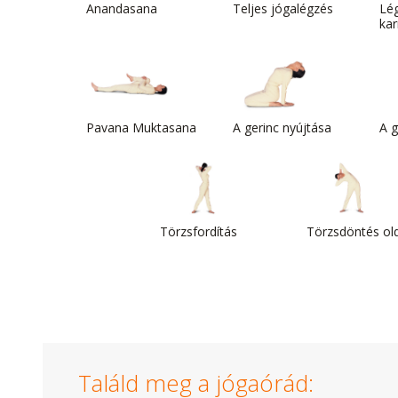
Anandasana
Teljes jógalégzés
Lég
kar
Pavana Muktasana
A gerinc nyújtása
A g
Törzsfordítás
Törzsdöntés old
Találd meg a jógaórád: