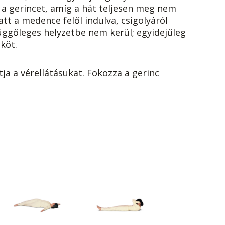
e a gerincet, amíg a hát teljesen meg nem
tt a medence felől indulva, csigolyáról
függőleges helyzetbe nem kerül; egyidejűleg
köt.
ítja a vérellátásukat. Fokozza a gerinc