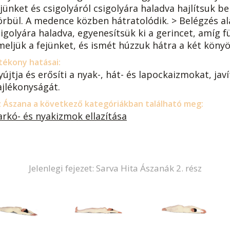
ejünket és csigolyáról csigolyára haladva hajlítsuk b
örbül. A medence közben hátratolódik. > Belégzés ala
sigolyára haladva, egyenesítsük ki a gerincet, amíg 
meljük a fejünket, és ismét húzzuk hátra a két könyö
tékony hatásai:
újtja és erősíti a nyak-, hát- és lapockaizmokat, jav
ajlékonyságát.
 Ászana a következő kategóriákban található meg:
arkó- és nyakizmok ellazítása
Jelenlegi fejezet: Sarva Hita Ászanák 2. rész