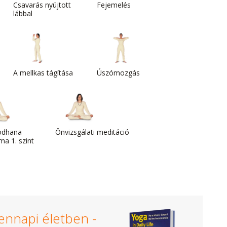
Csavarás nyújtott
Fejemelés
lábbal
A mellkas tágítása
Úszómozgás
odhana
Önvizsgálati meditáció
a 1. szint
ennapi életben -