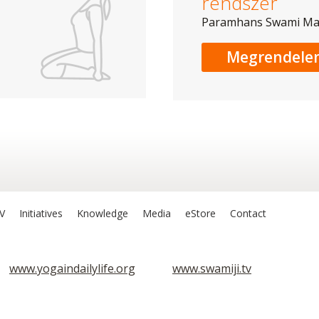
rendszer
Paramhans Swami M
Megrendele
V
Initiatives
Knowledge
Media
eStore
Contact
www.yogaindailylife.org
www.swamiji.tv
Sri Lila Amrit
Om Ashram
1. szint
1. szint
Sarva Hita Ásza
Sarva Hita Ász