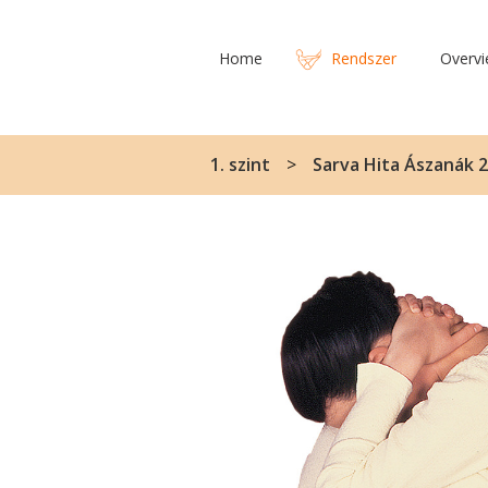
Home
Rendszer
Overv
1. szint
Sarva Hita Ászanák 2