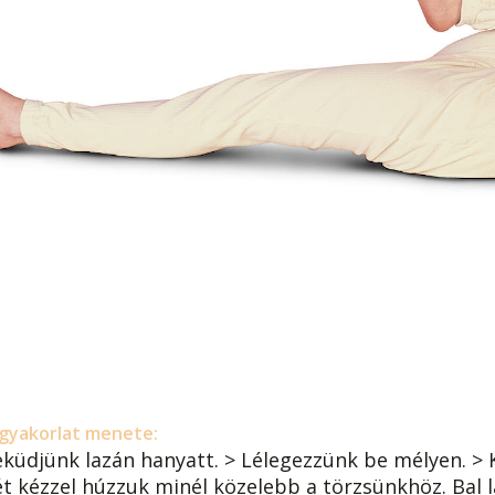
gyakorlat menete:
eküdjünk lazán hanyatt. > Lélegezzünk be mélyen. > K
ét kézzel húzzuk minél közelebb a törzsünkhöz. Bal 