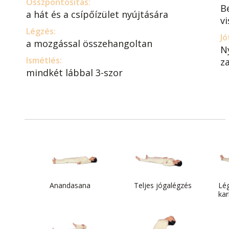
Összpontosítás:
B
a hát és a csípőízület nyújtására
vi
Légzés:
Jó
a mozgással összehangoltan
N
Ismétlés:
za
mindkét lábbal 3-szor
Anandasana
Teljes jógalégzés
Lég
kar