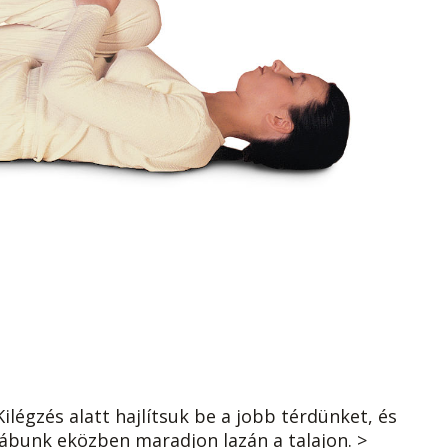
ilégzés alatt hajlítsuk be a jobb térdünket, és
lábunk eközben maradjon lazán a talajon. >