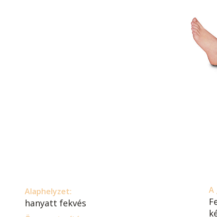
A 
Alaphelyzet:
F
hanyatt fekvés
k