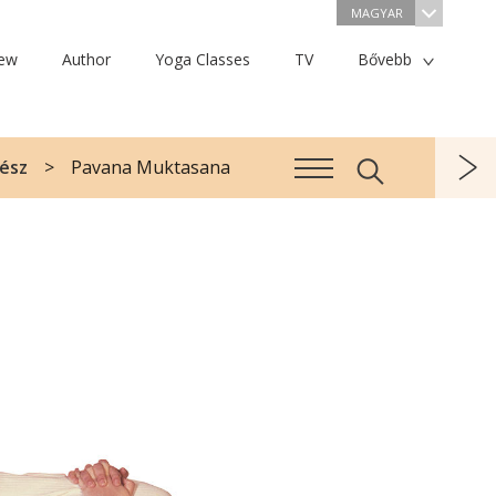
MAGYAR
iew
Author
Yoga Classes
TV
Bővebb
rész
Pavana Muktasana