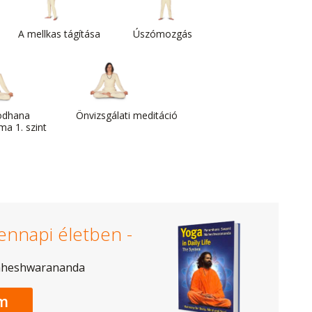
A mellkas tágítása
Úszómozgás
odhana
Önvizsgálati meditáció
a 1. szint
ennapi életben -
aheshwarananda
m