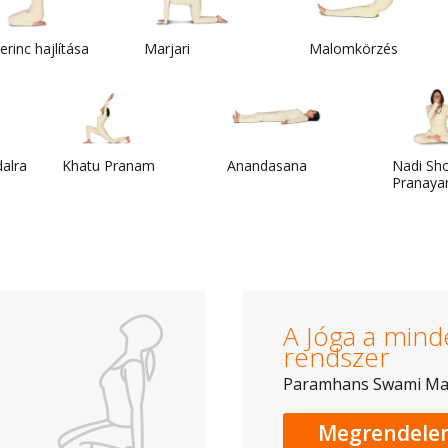
erinc hajlítása
Marjari
Malomkörzés
alra
Khatu Pranam
Anandasana
Nadi Sh
Pranayam
A Jóga a mind
rendszer
Paramhans Swami M
Megrendele