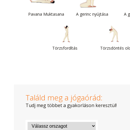
Pavana Muktasana
A gerinc nyújtása
A g
Törzsfordítás
Törzsdöntés old
Találd meg a jógaórád:
Tudj meg többet a gyakorláson keresztül!