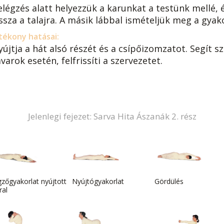
elégzés alatt helyezzük a karunkat a testünk mellé, 
ssza a talajra. A másik lábbal ismételjük meg a gyak
tékony hatásai:
yújtja a hát alsó részét és a csípőizomzatot. Segít 
varok esetén, felfrissíti a szervezetet.
Jelenlegi fejezet: Sarva Hita Ászanák 2. rész
zőgyakorlat nyújtott
Nyújtógyakorlat
Gördülés
ral