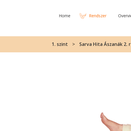
Home
Rendszer
Overv
1. szint
Sarva Hita Ászanák 2. 