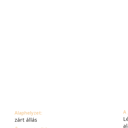
A 
Alaphelyzet:
L
zárt állás
al