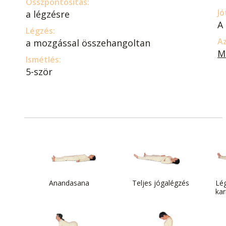
Összpontosítás:
Jó
a légzésre
A
Légzés:
Az
a mozgással összehangoltan
M
Ismétlés:
5-ször
Anandasana
Teljes jógalégzés
Lég
kar