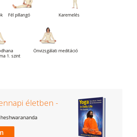
ok
Fél pillangó
Karemelés
odhana
Önvizsgálati meditáció
a 1. szint
ennapi életben -
aheshwarananda
m