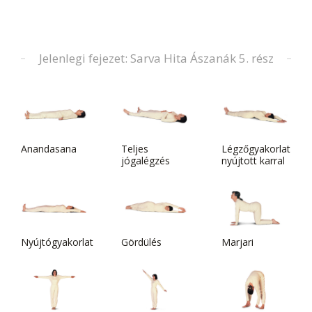
Jelenlegi fejezet: Sarva Hita Ászanák 5. rész
Anandasana
Teljes
Légzőgyakorlat
jógalégzés
nyújtott karral
Nyújtógyakorlat
Gördülés
Marjari