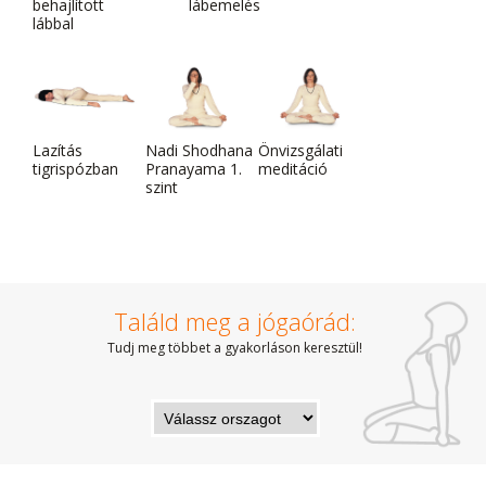
behajlított
lábemelés
lábbal
Lazítás
Nadi Shodhana
Önvizsgálati
tigrispózban
Pranayama 1.
meditáció
szint
Találd meg a jógaórád:
Tudj meg többet a gyakorláson keresztül!