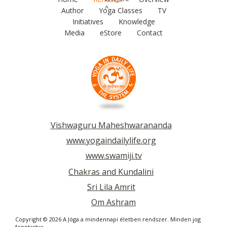
^
Author
Yoga Classes
TV
Initiatives
Knowledge
Media
eStore
Contact
Vishwaguru Maheshwarananda
www.yogaindailylife.org
www.swamiji.tv
Chakras and Kundalini
Sri Lila Amrit
Om Ashram
Copyright © 2026 A Jóga a mindennapi életben rendszer. Minden jog
fenntartva.