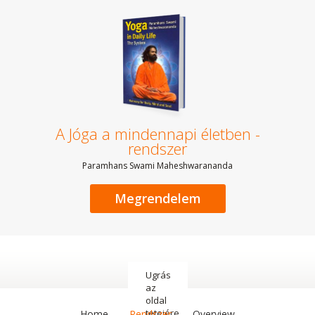
A Jóga a mindennapi életben -
rendszer
Paramhans Swami Maheshwarananda
Megrendelem
Ugrás
az
oldal
tetejére
Home
Rendszer
Overview