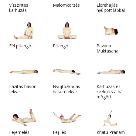
Vízszintes
Malomkörzés
Előrehajlás
karhúzás
nyújtott lábbal
Fél pillangó
Pillangó
Pavana
Muktasana
Lazítás hason
Nyújtózkodás
Karhúzás és
fekve
hason fekve
kézkulcs a hát
mögött
Fejemelés
Fej- és
Khatu Pranam