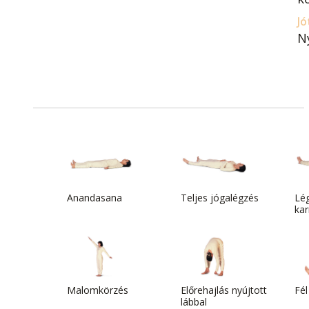
Jó
Ny
Anandasana
Teljes jógalégzés
Lég
kar
Malomkörzés
Előrehajlás nyújtott
Fél
lábbal