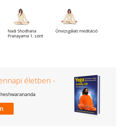
Nadi Shodhana
Önvizsgálati meditáció
Pranayama 1. szint
ennapi életben -
aheshwarananda
m