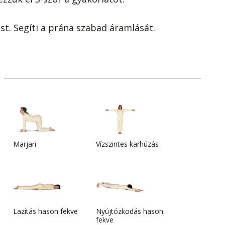
ést. Segíti a prána szabad áramlását.
Marjari
Vízszintes karhúzás
Lazítás hason fekve
Nyújtózkodás hason
fekve