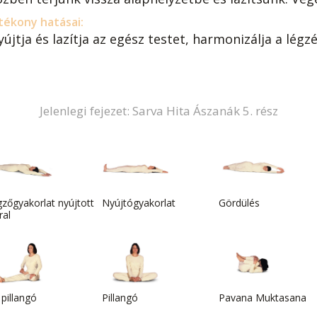
tékony hatásai:
újtja és lazítja az egész testet, harmonizálja a légz
Jelenlegi fejezet: Sarva Hita Ászanák 5. rész
zőgyakorlat nyújtott
Nyújtógyakorlat
Gördülés
ral
 pillangó
Pillangó
Pavana Muktasana