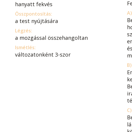
F
hanyatt fekvés
A)
Összpontosítás:
B
a test nyújtására
h
Légzés:
sz
a mozgással összehangoltan
e
Ismétlés:
és
változatonként 3-szor
m
B)
E
ke
B
i
t
C)
B
l
k