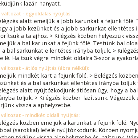
eküdjünk lazán hanyatt.
 változat - egyoldalas nyújtás:
elégzés alatt emeljük a jobb karunkat a fejünk fölé.
ogy a jobb kezünket és a jobb sarkunkat ellentétes
orítsuk a talajhoz. > Kilégzés közben helyezzük vissz
meljük a bal karunkat a fejünk fölé. Testünk bal old
 a bal sarkunkat ellentétes irányba toljuk. > Kilégzé
ellé. Hajtsuk végre mindkét oldalra 3-szor a gyakorl
 változat - átlós nyújtás (ábra nélkül):
meljük mindkét kart a fejünk fölé. > Belégzés közbe
zünket és a bal sarkunkat ellentétes irányba toljuk fe
elégzés alatt nyújtózkodjunk átlósan úgy, hogy a bal
rányba toljuk. > Kilégzés közben lazítsunk. Végezzük
érjünk vissza alaphelyzetbe.
 változat - mindkét oldali nyújtás:
elégzés közben emeljük a karunkat a fejünk fölé. Nyú
ábbal (sarokkal) lefelé nyújtózkodunk. Közben nyomju
özben térjünk vissza alaphelyzetbe és lazítsunk. Vége