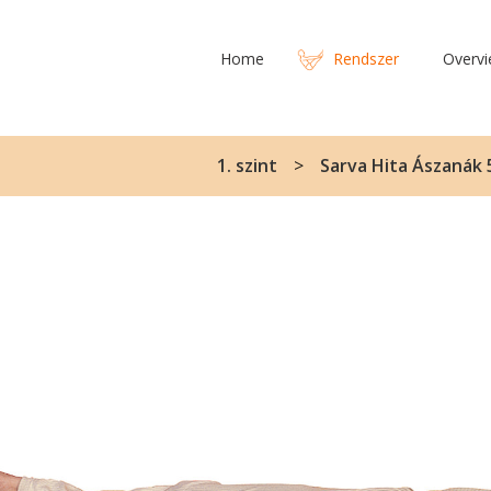
Home
Rendszer
Overv
1. szint
Sarva Hita Ászanák 5