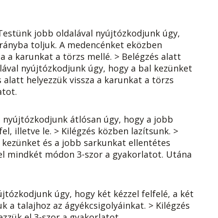
 Testünk jobb oldalával nyújtózkodjunk úgy,
 irányba toljuk. A medencénket eközben
a a karunkat a törzs mellé. > Belégzés alatt
alával nyújtózkodjunk úgy, hogy a bal kezünket
s alatt helyezzük vissza a karunkat a törzs
atot.
n nyújtózkodjunk átlósan úgy, hogy a jobb
l, illetve le. > Kilégzés közben lazítsunk. >
 kezünket és a jobb sarkunkat ellentétes
 el mindkét módon 3-szor a gyakorlatot. Utána
jtózkodjunk úgy, hogy két kézzel felfelé, a két
k a talajhoz az ágyékcsigolyáinkat. > Kilégzés
zzük el 3-szor a gyakorlatot.