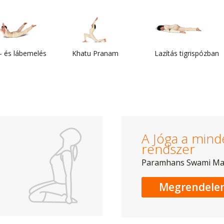
- és lábemelés
Khatu Pranam
Lazítás tigrispózban
A Jóga a mind
rendszer
Paramhans Swami M
Megrendele