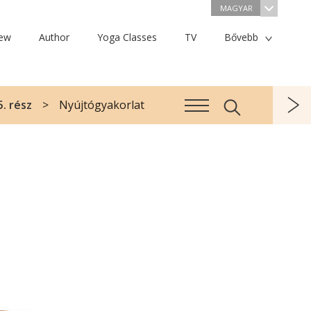
MAGYAR
iew
Author
Yoga Classes
TV
Bővebb
. rész
Nyújtógyakorlat