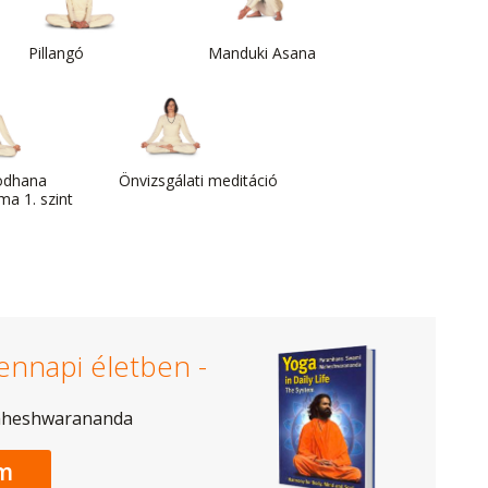
Pillangó
Manduki Asana
odhana
Önvizsgálati meditáció
a 1. szint
ennapi életben -
aheshwarananda
m