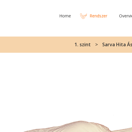
Home
Rendszer
Overv
1. szint
Sarva Hita Ás