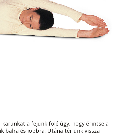
karunkat a fejünk fölé úgy, hogy érintse a
nk balra és jobbra. Utána térjünk vissza