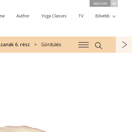
MAGYAR
iew
Author
Yoga Classes
TV
Bővebb
zanák 6. rész
Gördülés