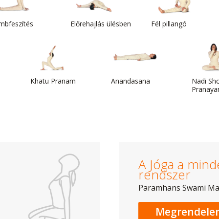
mbfeszítés
Előrehajlás ülésben
Fél pillangó
Khatu Pranam
Anandasana
Nadi Sh
Pranayam
A Jóga a mind
rendszer
Paramhans Swami M
Megrendele