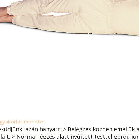
gyakorlat menete:
eküdjünk lazán hanyatt. > Belégzés közben emeljük a 
lajt. > Normál légzés alatt nyújtott testtel gördüljü