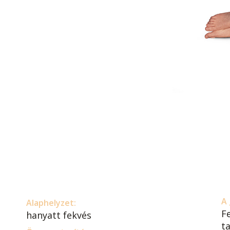
A 
Alaphelyzet:
F
hanyatt fekvés
ta