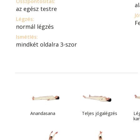
Összpontosítás:
a
az egész testre
Jó
Légzés:
Fe
normál légzés
Ismétlés:
mindkét oldalra 3-szor
Anandasana
Teljes jógalégzés
Lég
kar