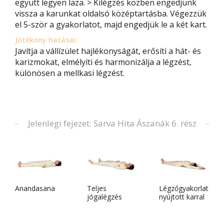
együtt legyen laza. > Kilégzés közben engedjünk
vissza a karunkat oldalsó középtartásba. Végezzük
el 5-ször a gyakorlatot, majd engedjük le a két kart.
Jótékony hatásai:
Javítja a vállízület hajlékonyságát, erősíti a hát- és
karizmokat, elmélyíti és harmonizálja a légzést,
különösen a mellkasi légzést.
Jelenlegi fejezet: Sarva Hita Ászanák 6. rész
Anandasana
Teljes
Légzőgyakorlat
jógalégzés
nyújtott karral