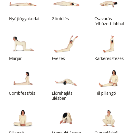
Nyújtógyakorlat
Gördülés
Csavarás
felhúzott lábbal
Marjari
Evezés
Karkeresztezés
Combfeszítés
Előrehajlás
Fél pillangó
ülésben
Pillangó
Manduki Asana
Guggolásból