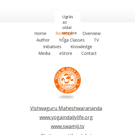
Ugrás
az
oldal
tetejére
Home
Rendszer
Overview
^
Author
Yoga Classes
TV
Initiatives
Knowledge
Media
eStore
Contact
Vishwaguru Maheshwarananda
www.yogaindailylife.org
www.swamiji.tv