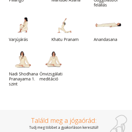
felállás
Varjújárás
Khatu Pranam
Anandasana
Nadi Shodhana
Önvizsgálati
Pranayama 1.
meditáció
szint
Találd meg a jógaórád:
Tudj meg többet a gyakorláson keresztül!