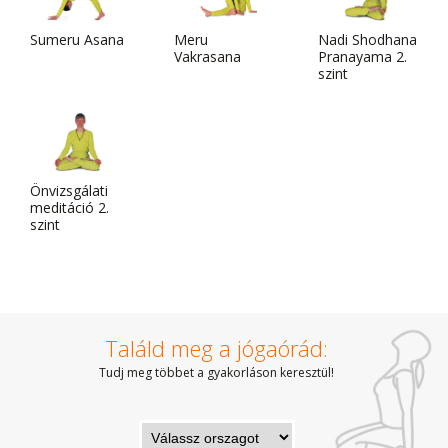
Sumeru Asana
Meru
Nadi Shodhana
Vakrasana
Pranayama 2.
szint
Önvizsgálati
meditáció 2.
szint
Találd meg a jógaórád:
Tudj meg többet a gyakorláson keresztül!