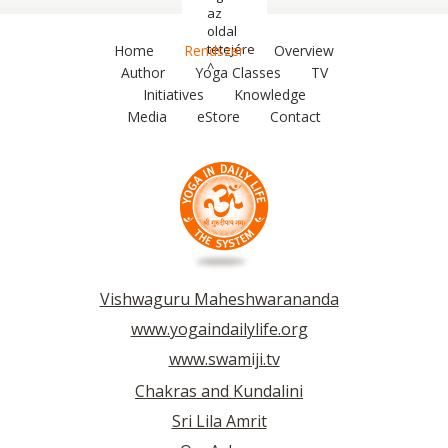
az
oldal
tetejére
Home
Rendszer
Overview
^
Author
Yoga Classes
TV
Initiatives
Knowledge
Media
eStore
Contact
Vishwaguru Maheshwarananda
www.yogaindailylife.org
www.swamiji.tv
Chakras and Kundalini
Sri Lila Amrit