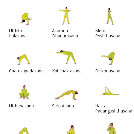
Utthita
Akarana
Meru
Lolasana
Dhanurasana
Prishthasana
Chatushpadasana
Katichakrasana
Dvikonasana
Utthanasana
Setu Asana
Hasta
Padangushthasana