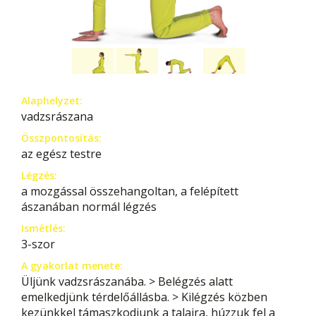
Alaphelyzet:
vadzsrászana
Összpontosítás:
az egész testre
Légzés:
a mozgással összehangoltan, a felépített
ászanában normál légzés
Ismétlés:
3-szor
A gyakorlat menete:
Üljünk vadzsrászanába. > Belégzés alatt
emelkedjünk térdelőállásba. > Kilégzés közben
kezünkkel támaszkodjunk a talajra, húzzuk fel a