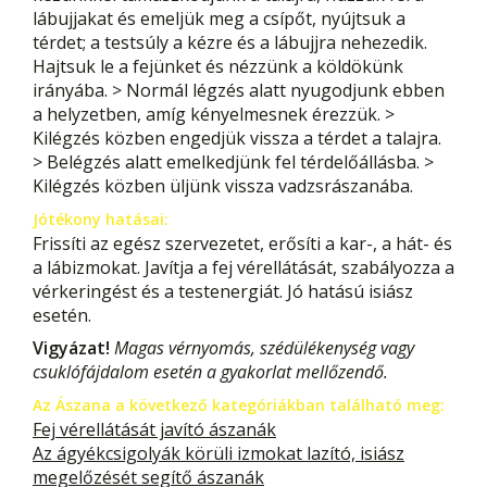
lábujjakat és emeljük meg a csípőt, nyújtsuk a
térdet; a testsúly a kézre és a lábujjra nehezedik.
Hajtsuk le a fejünket és nézzünk a köldökünk
irányába. > Normál légzés alatt nyugodjunk ebben
a helyzetben, amíg kényelmesnek érezzük. >
Kilégzés közben engedjük vissza a térdet a talajra.
> Belégzés alatt emelkedjünk fel térdelőállásba. >
Kilégzés közben üljünk vissza vadzsrászanába.
Jótékony hatásai:
Frissíti az egész szervezetet, erősíti a kar-, a hát- és
a lábizmokat. Javítja a fej vérellátását, szabályozza a
vérkeringést és a testenergiát. Jó hatású isiász
esetén.
Vigyázat!
Magas vérnyomás, szédülékenység vagy
csuklófájdalom esetén a gyakorlat mellőzendő.
Az Ászana a következő kategóriákban található meg:
Fej vérellátását javító ászanák
Az ágyékcsigolyák körüli izmokat lazító, isiász
megelőzését segítő ászanák