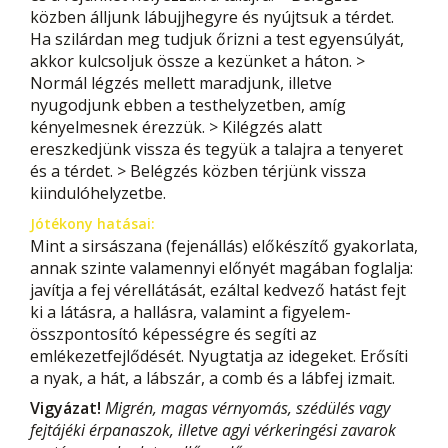
közben álljunk lábujjhegyre és nyújtsuk a térdet.
Ha szilárdan meg tudjuk őrizni a test egyensúlyát,
akkor kulcsoljuk össze a kezünket a háton. >
Normál légzés mellett maradjunk, illetve
nyugodjunk ebben a testhelyzetben, amíg
kényelmesnek érezzük. > Kilégzés alatt
ereszkedjünk vissza és tegyük a talajra a tenyeret
és a térdet. > Belégzés közben térjünk vissza
kiindulóhelyzetbe.
Jótékony hatásai:
Mint a sirsászana (fejenállás) előkészítő gyakorlata,
annak szinte valamennyi előnyét magában foglalja:
javítja a fej vérellátását, ezáltal kedvező hatást fejt
ki a látásra, a hallásra, valamint a figyelem-
összpontosító képességre és segíti az
emlékezetfejlődését. Nyugtatja az idegeket. Erősíti
a nyak, a hát, a lábszár, a comb és a lábfej izmait.
Vigyázat!
Migrén, magas vérnyomás, szédülés vagy
fejtájéki érpanaszok, illetve agyi vérkeringési zavarok