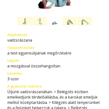
Alaphelyzet:
vadzsrászana
Összpontosítás:
a test egyensúlyának megőrzésére
Légzés:
a mozgással összehangoltan
Ismétlés:
3-szor
A gyakorlat menete:
Üljünk vadzsrászanában. > Belégzés közben
emelkedjünk térdelőállásba, és a karokat emeljük
mellső középtartásba. > Kilégzés alatt tenyerünket
és a fejünket helyezzük a talajra. > Belégzés