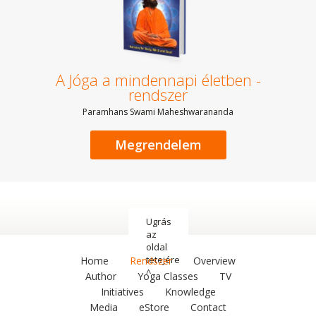
A Jóga a mindennapi életben -
rendszer
Paramhans Swami Maheshwarananda
Megrendelem
Ugrás
az
oldal
tetejére
Home
Rendszer
Overview
^
Author
Yoga Classes
TV
Initiatives
Knowledge
Media
eStore
Contact