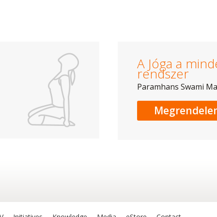
A Jóga a mind
rendszer
Paramhans Swami M
Megrendele
V
Initiatives
Knowledge
Media
eStore
Contact