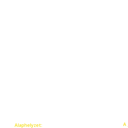
A 
Alaphelyzet: