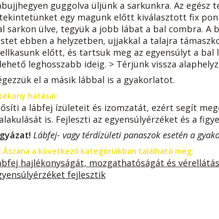
ábujjhegyen guggolva üljünk a sarkunkra. Az egész te
 tekintetünket egy magunk előtt kiválasztott fix pont
l sarkon ülve, tegyük a jobb lábat a bal combra. A ba
estet ebben a helyzetben, ujjakkal a talajra támasz
ellkasunk előtt, és tartsuk meg az egyensúlyt a bal
 lehető leghosszabb ideig. > Térjünk vissza alaphelyz
égezzük el a másik lábbal is a gyakorlatot.
tékony hatásai:
ősíti a lábfej ízületeit és izomzatát, ezért segít me
ialakulását is. Fejleszti az egyensúlyérzéket és a fi
igyázat!
Lábfej- vagy térdízületi panaszok esetén a gyak
 Ászana a következő kategóriákban található meg:
ábfej hajlékonyságát, mozgathatóságát és vérellátását
gyensúlyérzéket fejlesztik