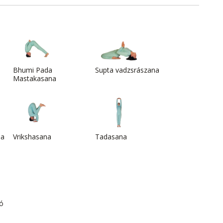
Bhumi Pada
Supta vadzsrászana
Mastakasana
na
Vrikshasana
Tadasana
ió