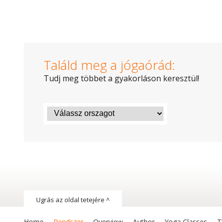
Találd meg a jógaórád:
Tudj meg többet a gyakorláson keresztül!
Ugrás az oldal tetejére ^
Home
Rendszer
Overview
Author
Yoga Classes
T