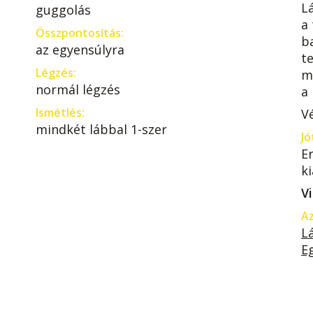
L
guggolás
a
Összpontosítás:
ba
az egyensúlyra
t
Légzés:
m
normál légzés
a
Ismétlés:
V
mindkét lábbal 1-szer
Jó
Er
k
V
Az
L
E