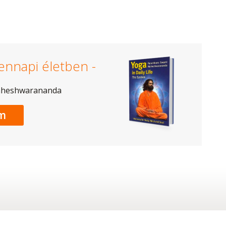
ennapi életben -
aheshwarananda
m