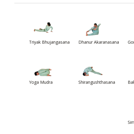
Triyak Bhujangasana
Dhanur Akaranasana
Go
Yoga Mudra
Shirangushthasana
Ba
Si