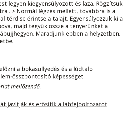
st legyen kiegyensúlyozott és laza. Rögzítsük
ra . > Normál légzés mellett, továbbra is a
l térd se érintse a talajt. Egyensúlyozzuk ki a
kodva, majd tegyük össze a tenyerünket a
 lábujjhegyen. Maradjunk ebben a helyzetben,
etbe.
gelőzni a bokasüllyedés és a lúdtalp
gyelem-összpontosító képességet.
orlat mellőzendő.
 javítják és erősítik a lábfejboltozatot