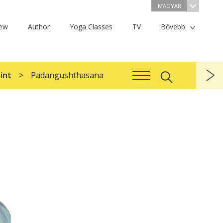
MAGYAR
iew
Author
Yoga Classes
TV
Bővebb
zint
Padangushthasana