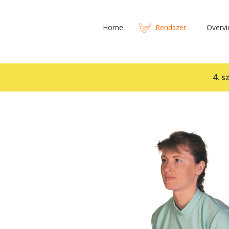
Home
Rendszer
Overv
4. s