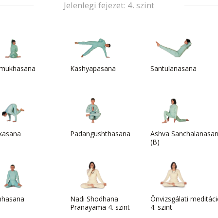
Jelenlegi fejezet: 4. szint
mukhasana
Kashyapasana
Santulanasana
kasana
Padangushthasana
Ashva Sanchalanasa
(B)
mhasana
Nadi Shodhana
Önvizsgálati meditác
Pranayama 4. szint
4. szint