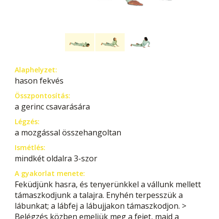
Alaphelyzet:
hason fekvés
Összpontosítás:
a gerinc csavarására
Légzés:
a mozgással összehangoltan
Ismétlés:
mindkét oldalra 3-szor
A gyakorlat menete:
Feküdjünk hasra, és tenyerünkkel a vállunk mellett
támaszkodjunk a talajra. Enyhén terpesszük a
lábunkat; a lábfej a lábujjakon támaszkodjon. >
Belégzés közben emeljük meg a fejet, majd a