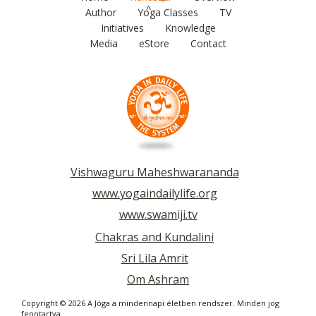
^
Author
Yoga Classes
TV
Initiatives
Knowledge
Media
eStore
Contact
Vishwaguru Maheshwarananda
www.yogaindailylife.org
www.swamiji.tv
Chakras and Kundalini
Sri Lila Amrit
Om Ashram
Copyright © 2026 A Jóga a mindennapi életben rendszer. Minden jog
fenntartva.