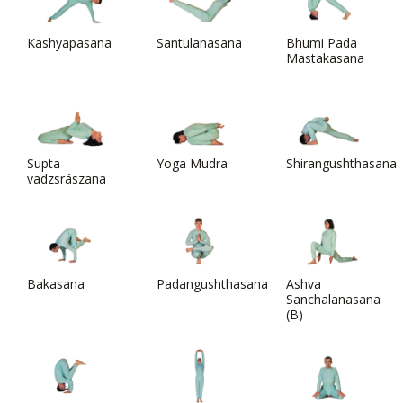
Kashyapasana
Santulanasana
Bhumi Pada
Mastakasana
Supta
Yoga Mudra
Shirangushthasana
vadzsrászana
Bakasana
Padangushthasana
Ashva
Sanchalanasana
(B)