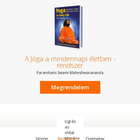
A Jóga a mindennapi életben -
rendszer
Paramhans Swami Maheshwarananda
Megrendelem
Ugrás
az
oldal
tetejére
Home
Rendszer
Overview