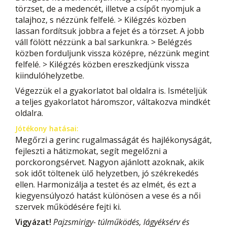
törzset, de a medencét, illetve a csípőt nyomjuk a
talajhoz, s nézzünk felfelé. > Kilégzés közben
lassan fordítsuk jobbra a fejet és a törzset. A jobb
váll fölött nézzünk a bal sarkunkra. > Belégzés
közben forduljunk vissza középre, nézzünk megint
felfelé. > Kilégzés közben ereszkedjünk vissza
kiindulóhelyzetbe.
Végezzük el a gyakorlatot bal oldalra is. Ismételjük
a teljes gyakorlatot háromszor, váltakozva mindkét
oldalra.
Jótékony hatásai:
Megőrzi a gerinc rugalmasságát és hajlékonyságát,
fejleszti a hátizmokat, segít megelőzni a
porckorongsérvet. Nagyon ajánlott azoknak, akik
sok időt töltenek ülő helyzetben, jó székrekedés
ellen. Harmonizálja a testet és az elmét, és ezt a
kiegyensúlyozó hatást különösen a vese és a női
szervek működésére fejti ki.
Vigyázat!
Pajzsmirigy- túlműködés, lágyéksérv és