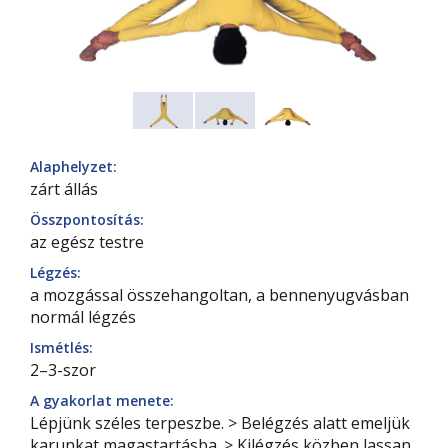
Alaphelyzet:
zárt állás
Összpontosítás:
az egész testre
Légzés:
a mozgással összehangoltan, a bennenyugvásban
normál légzés
Ismétlés:
2–3-szor
A gyakorlat menete:
Lépjünk széles terpeszbe. > Belégzés alatt emeljük
karunkat magastartásba. > Kilégzés közben lassan