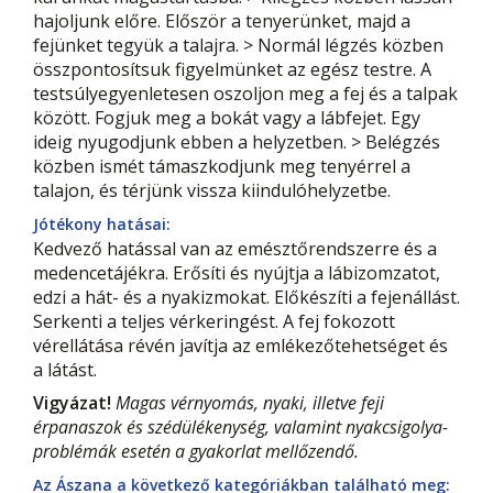
hajoljunk előre. Először a tenyerünket, majd a
fejünket tegyük a talajra. > Normál légzés közben
összpontosítsuk figyelmünket az egész testre. A
testsúlyegyenletesen oszoljon meg a fej és a talpak
között. Fogjuk meg a bokát vagy a lábfejet. Egy
ideig nyugodjunk ebben a helyzetben. > Belégzés
közben ismét támaszkodjunk meg tenyérrel a
talajon, és térjünk vissza kiindulóhelyzetbe.
Jótékony hatásai:
Kedvező hatással van az emésztőrendszerre és a
medencetájékra. Erősíti és nyújtja a lábizomzatot,
edzi a hát- és a nyakizmokat. Előkészíti a fejenállást.
Serkenti a teljes vérkeringést. A fej fokozott
vérellátása révén javítja az emlékezőtehetséget és
a látást.
Vigyázat!
Magas vérnyomás, nyaki, illetve feji
érpanaszok és szédülékenység, valamint nyakcsigolya-
problémák esetén a gyakorlat mellőzendő.
Az Ászana a következő kategóriákban található meg: