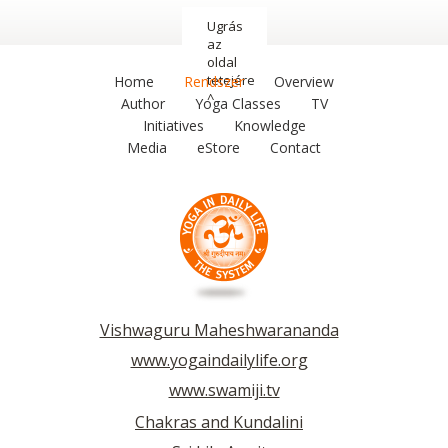
Ugrás
az
oldal
tetejére
Home
Rendszer
Overview
^
Author
Yoga Classes
TV
Initiatives
Knowledge
Media
eStore
Contact
Vishwaguru Maheshwarananda
www.yogaindailylife.org
www.swamiji.tv
Chakras and Kundalini