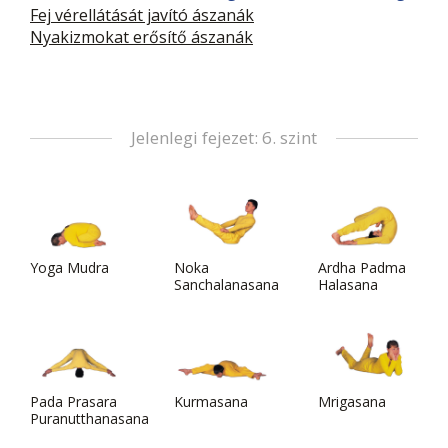
Fej vérellátását javító ászanák
Nyakizmokat erősítő ászanák
Jelenlegi fejezet: 6. szint
Yoga Mudra
Noka
Ardha Padma
Sanchalanasana
Halasana
Pada Prasara
Kurmasana
Mrigasana
Puranutthanasana