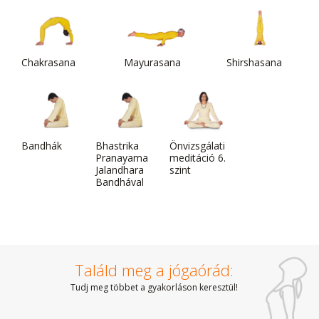
Chakrasana
Mayurasana
Shirshasana
Bandhák
Bhastrika
Önvizsgálati
Pranayama
meditáció 6.
Jalandhara
szint
Bandhával
Találd meg a jógaórád:
Tudj meg többet a gyakorláson keresztül!