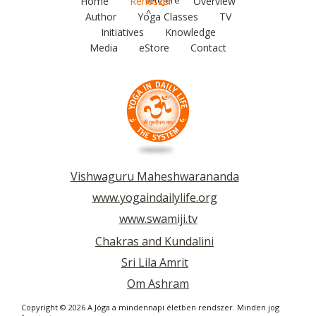
tetejére
Home
Rendszer
Overview
^
Author
Yoga Classes
TV
Initiatives
Knowledge
Media
eStore
Contact
Vishwaguru Maheshwarananda
www.yogaindailylife.org
www.swamiji.tv
Chakras and Kundalini
Sri Lila Amrit
Om Ashram
Copyright © 2026 A Jóga a mindennapi életben rendszer. Minden jog