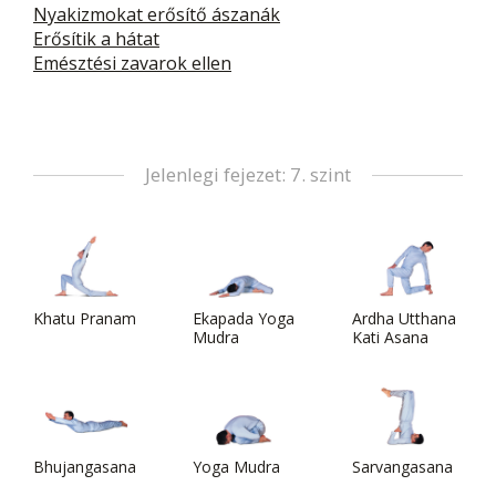
Nyakizmokat erősítő ászanák
Erősítik a hátat
Emésztési zavarok ellen
Jelenlegi fejezet: 7. szint
Khatu Pranam
Ekapada Yoga
Ardha Utthana
Mudra
Kati Asana
Bhujangasana
Yoga Mudra
Sarvangasana