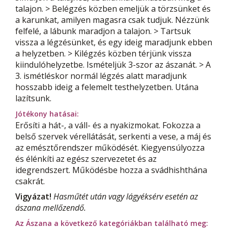
talajon. > Belégzés közben emeljük a törzsünket és
a karunkat, amilyen magasra csak tudjuk. Nézzünk
felfelé, a lábunk maradjon a talajon. > Tartsuk
vissza a légzésünket, és egy ideig maradjunk ebben
a helyzetben. > Kilégzés közben térjünk vissza
kiindulóhelyzetbe. Ismételjük 3-szor az ászanát. > A
3. ismétléskor normál légzés alatt maradjunk
hosszabb ideig a felemelt testhelyzetben. Utána
lazítsunk.
Jótékony hatásai:
Erősíti a hát-, a váll- és a nyakizmokat. Fokozza a
belső szervek vérellátását, serkenti a vese, a máj és
az emésztőrendszer működését. Kiegyensúlyozza
és élénkíti az egész szervezetet és az
idegrendszert. Működésbe hozza a svádhishthána
csakrát.
Vigyázat!
Hasműtét után vagy lágyéksérv esetén az
ászana mellőzendő.
Az Ászana a következő kategóriákban található meg: