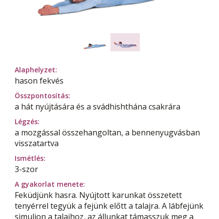
Alaphelyzet:
hason fekvés
Összpontosítás:
a hát nyújtására és a svádhishthána csakrára
Légzés:
a mozgással összehangoltan, a bennenyugvásban
visszatartva
Ismétlés:
3-szor
A gyakorlat menete:
Feküdjünk hasra. Nyújtott karunkat összetett
tenyérrel tegyük a fejünk előtt a talajra. A lábfejünk
simuljon a talajhoz, az állunkat támasszuk meg a