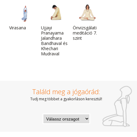
Virasana
Ujjayi
Önvizsgálati
Pranayama
meditáció 7.
Jalandhara
szint
Bandhaval és
Khechari
Mudraval
Találd meg a jógaórád:
Tudj meg többet a gyakorláson keresztül!