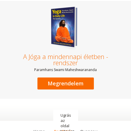
A Jóga a mindennapi életben -
rendszer
Paramhans Swami Maheshwarananda
Megrendelem
Ugrás
az
oldal