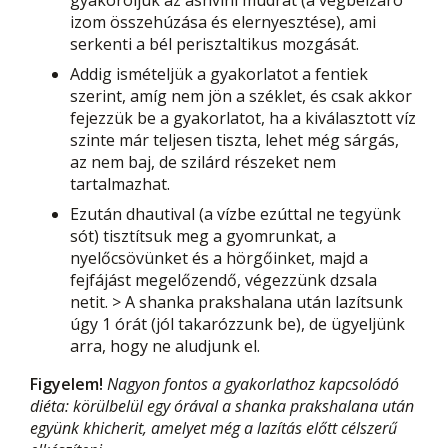
izom összehúzása és elernyesztése), ami
serkenti a bél perisztaltikus mozgását.
Addig ismételjük a gyakorlatot a fentiek
szerint, amíg nem jön a széklet, és csak akkor
fejezzük be a gyakorlatot, ha a kiválasztott víz
szinte már teljesen tiszta, lehet még sárgás,
az nem baj, de szilárd részeket nem
tartalmazhat.
Ezután dhautival (a vízbe ezúttal ne tegyünk
sót) tisztítsuk meg a gyomrunkat, a
nyelőcsövünket és a hörgőinket, majd a
fejfájást megelőzendő, végezzünk dzsala
netit. > A shanka prakshalana után lazítsunk
úgy 1 órát (jól takarózzunk be), de ügyeljünk
arra, hogy ne aludjunk el.
Figyelem!
Nagyon fontos a gyakorlathoz kapcsolódó
diéta: körülbelül egy órával a shanka prakshalana után
együnk khicherit, amelyet még a lazítás előtt célszerű