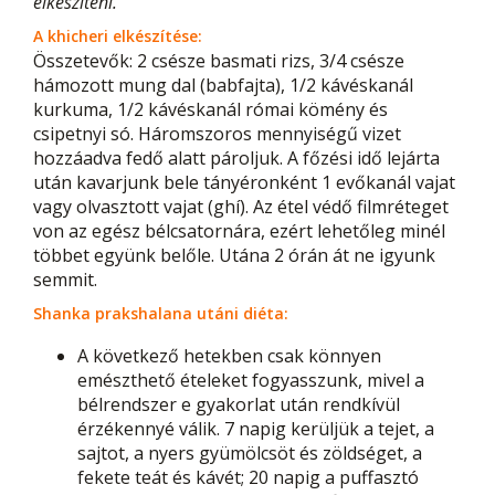
elkészíteni.
A khicheri elkészítése:
Összetevők: 2 csésze basmati rizs, 3/4 csésze
hámozott mung dal (babfajta), 1/2 kávéskanál
kurkuma, 1/2 kávéskanál római kömény és
csipetnyi só. Háromszoros mennyiségű vizet
hozzáadva fedő alatt pároljuk. A főzési idő lejárta
után kavarjunk bele tányéronként 1 evőkanál vajat
vagy olvasztott vajat (ghí). Az étel védő filmréteget
von az egész bélcsatornára, ezért lehetőleg minél
többet együnk belőle. Utána 2 órán át ne igyunk
semmit.
Shanka prakshalana utáni diéta:
A következő hetekben csak könnyen
emészthető ételeket fogyasszunk, mivel a
bélrendszer e gyakorlat után rendkívül
érzékennyé válik. 7 napig kerüljük a tejet, a
sajtot, a nyers gyümölcsöt és zöldséget, a
fekete teát és kávét; 20 napig a puffasztó