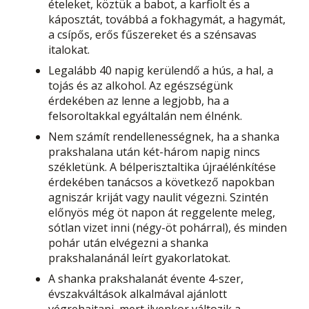
ételeket, köztük a babot, a karfiolt és a
káposztát, továbbá a fokhagymát, a hagymát,
a csípős, erős fűszereket és a szénsavas
italokat.
Legalább 40 napig kerülendő a hús, a hal, a
tojás és az alkohol. Az egészségünk
érdekében az lenne a legjobb, ha a
felsoroltakkal egyáltalán nem élnénk.
Nem számít rendellenességnek, ha a shanka
prakshalana után két-három napig nincs
székletünk. A bélperisztaltika újraélénkítése
érdekében tanácsos a következő napokban
agniszár kriját vagy naulit végezni. Szintén
előnyös még öt napon át reggelente meleg,
sótlan vizet inni (négy-öt pohárral), és minden
pohár után elvégezni a shanka
prakshalanánál leírt gyakorlatokat.
A shanka prakshalanát évente 4-szer,
évszakváltások alkalmával ajánlott
végrehajtani, mert ilyenkor változik a