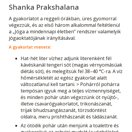
Shanka Prakshalana
A gyakorlatot a reggeli órákban, üres gyomorral
végezzük, és az első három alkalommal feltétlenül
a „Jóga a mindennapi életben” rendszer valamelyik
jógaoktatójának irányításával.
A gyakorlat menete:
Hat-hét liter vízhez adjunk literenként fél
kávéskanál tengeri sót (magas vérnyomásúak
diétás sót), és melegítsük fel 38–40 °C-ra. A víz
hőmérsékletét az egész gyakorlat alatt
változatlanul kell tartani. > Pohárról pohárra
tempósan igyuk meg a teljes vízmennyiséget,
és minden pohár után végezzünk öt nyújtó-,
illetve csavarógyakorlatot, trikonászanát,
trijak bhudzsangászanát, törzsdöntést
oldalra, meru prishthászanát és tádászanát.
Az ötödik pohár után menjünk a toalettre és
gyakoroljuk az ashvini mudrát (a végbélzáró