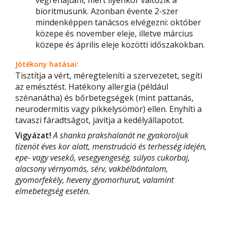
bioritmusunk. Azonban évente 2-szer
mindenképpen tanácsos elvégezni: október
közepe és november eleje, illetve március
közepe és április eleje közötti időszakokban.
Jótékony hatásai:
Tisztítja a vért, méregteleníti a szervezetet, segíti
az emésztést. Hatékony allergia (például
szénanátha) és bőrbetegségek (mint pattanás,
neurodermitis vagy pikkelysömör) ellen. Enyhíti a
tavaszi fáradtságot, javítja a kedélyállapotot.
Vigyázat!
A shanka prakshalanát ne gyakoroljuk
tizenöt éves kor alatt, menstruáció és terhesség idején,
epe- vagy vesekő, vesegyengeség, súlyos cukorbaj,
alacsony vérnyomás, sérv, vakbélbántalom,
gyomorfekély, heveny gyomorhurut, valamint
elmebetegség esetén.