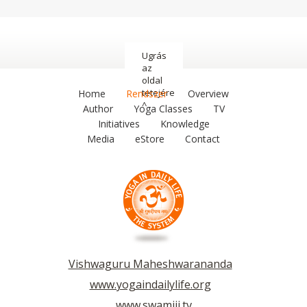
Ugrás
az
oldal
tetejére
Home
Rendszer
Overview
^
Author
Yoga Classes
TV
Initiatives
Knowledge
Media
eStore
Contact
Vishwaguru Maheshwarananda
www.yogaindailylife.org
www.swamiji.tv