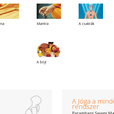
ána
Mantra
A csakrák
A böjt
A Jóga a mind
rendszer
Paramhans Swami M