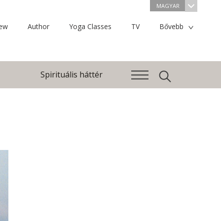
MAGYAR
iew
Author
Yoga Classes
TV
Bővebb
Spirituális háttér