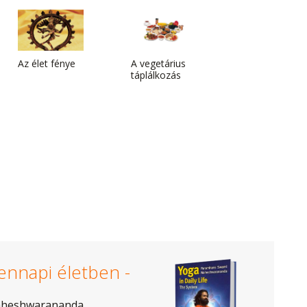
Az élet fénye
A vegetárius
táplálkozás
ennapi életben -
aheshwarananda