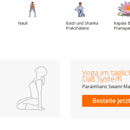
Nauli
Basti und Shanka
Kapala B
Prakshalana
Pranay
Yoga im tägli
Das System
Paramhans Swami M
Bestelle jetz