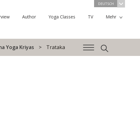
DEUTSCH
rview
Author
Yoga Classes
TV
Mehr
ha Yoga Kriyas
Trataka