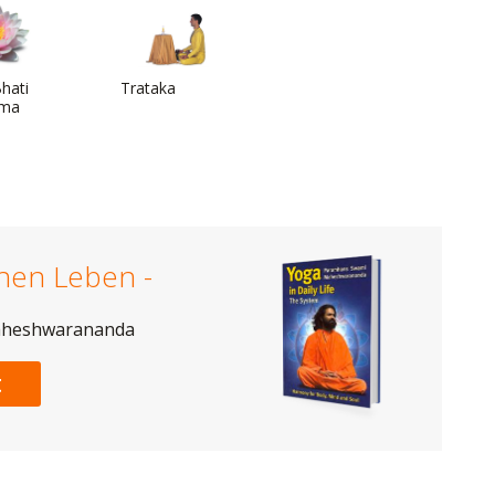
hati
Trataka
ama
chen Leben -
aheshwarananda
t