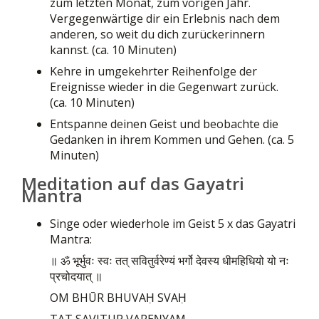
zum letzten Monat, zum vorigen Jahr.
Vergegenwärtige dir ein Erlebnis nach dem
anderen, so weit du dich zurückerinnern
kannst. (ca. 10 Minuten)
Kehre in umgekehrter Reihenfolge der
Ereignisse wieder in die Gegenwart zurück.
(ca. 10 Minuten)
Entspanne deinen Geist und beobachte die
Gedanken in ihrem Kommen und Gehen. (ca. 5
Minuten)
Meditation auf das Gayatri
Mantra
Singe oder wiederhole im Geist 5 x das Gayatri
Mantra:
॥ ॐ भूर्भुवः स्वः तत् सवितुर्वरेण्यं भर्गो देवस्य धीमहिधियो यो नः
प्रचोदयात् ॥
OM BHŪR BHUVAḤ SVAḤ
TAT SAVITUR VAREṆYAṂ