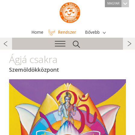
MAGYAR
Home
Rendszer
Bővebb
Ágjá csakra
Szemöldökközpont