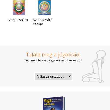
Bindu csakra
Szahaszrára
csakra
Találd meg a jógaórád:
Tudj meg többet a gyakorláson keresztül!