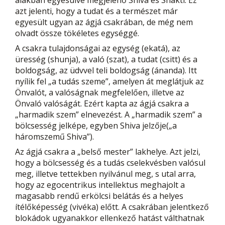
alakban egyesülve megjelenő Shiva és Shakti. Ez
azt jelenti, hogy a tudat és a természet már
egyesült ugyan az ágjá csakrában, de még nem
olvadt össze tökéletes egységgé.
A csakra tulajdonságai az egység (ekatá), az
üresség (shunja), a való (szat), a tudat (csitt) és a
boldogság, az üdvvel teli boldogság (ánanda). Itt
nyílik fel „a tudás szeme”, amelyen át meglátjuk az
Önvalót, a valóságnak megfelelően, illetve az
Önvaló valóságát. Ezért kapta az ágjá csakra a
„harmadik szem” elnevezést. A „harmadik szem” a
bölcsesség jelképe, egyben Shiva jelzője(„a
háromszemű Shiva”).
Az ágjá csakra a „belső mester” lakhelye. Azt jelzi,
hogy a bölcsesség és a tudás cselekvésben valósul
meg, illetve tettekben nyilvánul meg, s utal arra,
hogy az egocentrikus intellektus meghajolt a
magasabb rendű erkölcsi belátás és a helyes
ítélőképesség (vivéka) előtt. A csakrában jelentkező
blokádok ugyanakkor ellenkező hatást válthatnak