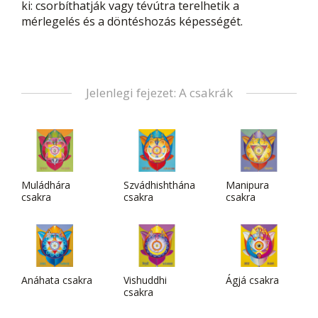
ki: csorbíthatják vagy tévútra terelhetik a
mérlegelés és a döntéshozás képességét.
Jelenlegi fejezet: A csakrák
Muládhára
Szvádhishthána
Manipura
csakra
csakra
csakra
Anáhata csakra
Vishuddhi
Ágjá csakra
csakra