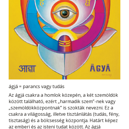
ágjá = parancs vagy tudás
Az ágjá csakra a homlok közepén, a két szemöldök
között található, ezért „harmadik szem”-nek vagy
„szemöldökközpontnak” is szokták nevezni. Ez a
csakra a világosság, illetve tisztánlátás (tudás, fény,
tisztaság) és a bölcsesség központja. Határt képez
az emberi és az isteni tudat között. Az ágjá