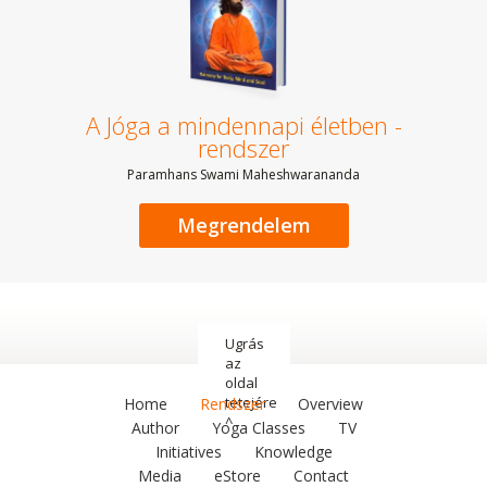
A Jóga a mindennapi életben -
rendszer
Paramhans Swami Maheshwarananda
Megrendelem
Ugrás
az
oldal
tetejére
Home
Rendszer
Overview
^
Author
Yoga Classes
TV
Initiatives
Knowledge
Media
eStore
Contact