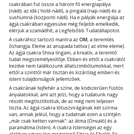
csakrában fut össze a három fő energiapálya
(nádi): az idá ( hold-nádi), a pingalá (nap-nádi) és a
sushumná (központi nádi). Ha e pályák energiája az
ágjá csakrában egyesülve még feljebb emelkedik,
elérjük a szamádhit, a Legfelsőbb Tudatállapotot.
A csakrához tartozó mantra az
OM
, a teremtés
őshangja. Eleme az anupada tattva ( az elme eleme).
Az ágjá csakra Shiva lingam, a kreatív, a teremtő
tudat megszemélyesítője. Ebben és ettől a csakrától
kezdve nem találkozunk állatszimbólumokkal, mert
ettől a szinttől már tisztán és kizárólag emberi és
isteni tulajdonságok jellemzőek.
A csakrának tejfehér a színe, de ködszerűen füstös
ányalatokkal, ami azt jelzi, hogy a tudatunk nagy
részét megtisztítottuk, de az még nem teljesen
tiszta. Az ágjá csakra lótuszvirágának két szirma
van, annak jeléül, hogy a tudatnak ezen a szintjén
„már csak ketten vannak”: az átma (Önvaló) és a
paramátma (Isten). A csakra Istenségei az egy