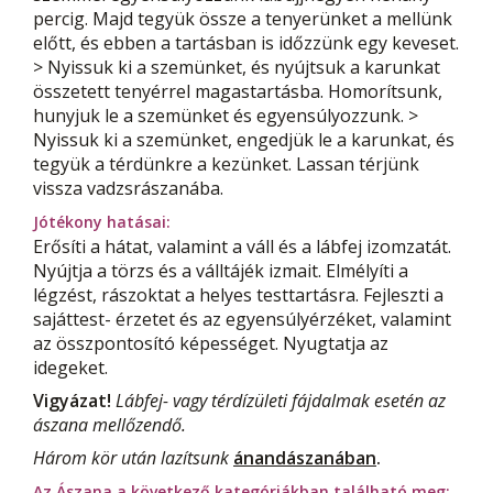
percig. Majd tegyük össze a tenyerünket a mellünk
előtt, és ebben a tartásban is időzzünk egy keveset.
> Nyissuk ki a szemünket, és nyújtsuk a karunkat
összetett tenyérrel magastartásba. Homorítsunk,
hunyjuk le a szemünket és egyensúlyozzunk. >
Nyissuk ki a szemünket, engedjük le a karunkat, és
tegyük a térdünkre a kezünket. Lassan térjünk
vissza vadzsrászanába.
Jótékony hatásai:
Erősíti a hátat, valamint a váll és a lábfej izomzatát.
Nyújtja a törzs és a válltájék izmait. Elmélyíti a
légzést, rászoktat a helyes testtartásra. Fejleszti a
sajáttest- érzetet és az egyensúlyérzéket, valamint
az összpontosító képességet. Nyugtatja az
idegeket.
Vigyázat!
Lábfej- vagy térdízületi fájdalmak esetén az
ászana mellőzendő.
Három kör után lazítsunk
ánandászanában
.
Az Ászana a következő kategóriákban található meg: