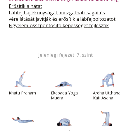
Erősítik a hátat
Lábfej hajlékonyságát, mozgathatóságát és
vérellátását javítják és erősítik a lábfejboltozatot
Figyelem-összpontosító képességet fejlesztik
Jelenlegi fejezet: 7. szint
Khatu Pranam
Ekapada Yoga
Ardha Utthana
Mudra
Kati Asana