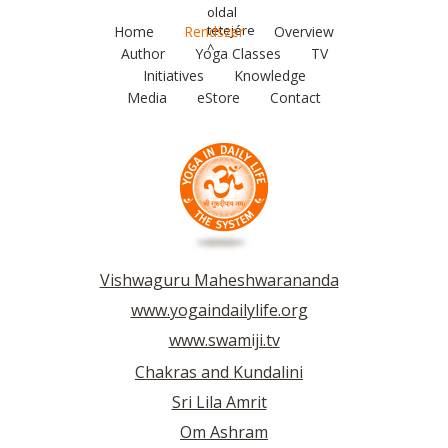
oldal
tetejére
Home
Rendszer
Overview
^
Author
Yoga Classes
TV
Initiatives
Knowledge
Media
eStore
Contact
Vishwaguru Maheshwarananda
www.yogaindailylife.org
www.swamiji.tv
Chakras and Kundalini
Sri Lila Amrit
Om Ashram