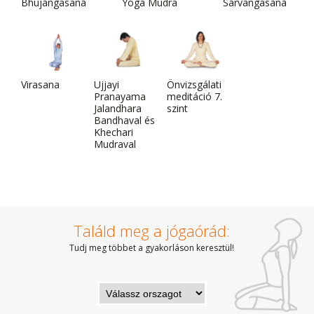
Bhujangasana
Yoga Mudra
Sarvangasana
Virasana
Ujjayi
Önvizsgálati
Pranayama
meditáció 7.
Jalandhara
szint
Bandhaval és
Khechari
Mudraval
Találd meg a jógaórád:
Tudj meg többet a gyakorláson keresztül!