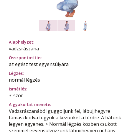
Alaphelyzet:
vadzsrászana
Összpontosítás:
az egész test egyensúlyára
Légzés:
normál légzés
Ismétlés:
3-szor
A gyakorlat menete:
Vadzsrászanából guggoljunk fel, lábujjhegyre
támaszkodva tegyük a kezünket a térdre. A hátunk
legyen egyenes. > Normál légzés közben csukott
szemmel egyensúlyozzunk lábujjhegyen néhány