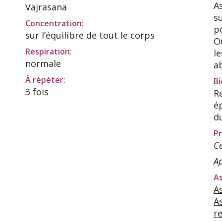
A
Vajrasana
s
Concentration:
p
sur l’équilibre de tout le corps
O
Respiration:
le
normale
a
À répéter:
Bi
3 fois
R
é
du
Pr
Ce
Ap
As
A
A
r