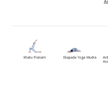
A
Khatu Pranam
Ekapada Yoga Mudra
Ard
As