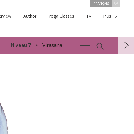
FRANÇAIS
erview
Author
Yoga Classes
TV
Plus
Niveau 7
Virasana