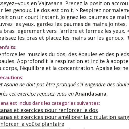
sseyez--vous en Vajrasana. Prenez la position accroup
ur les genoux. Le dos est droit. > Respirez normalem
osition un court instant. Joignez les paumes de main
uvrez les yeux, gardez les paumes de mains jointes, e
s bras légèrement vers l’arrière et fermez les yeux. 
baissez les bras et placez les mains sur les genoux. 
enfaits:
enforce les muscles du dos, des épaules et des pieds.
paules. Approfondit la respiration et incite à adopt
 corps, l’équilibre et la concentration. Apaise les ne
écautions:
t Asana ne doit pas être pratiqué s’il engendre des doule
rès cet exercice reposez-vous en
Anandasana
.
ana est inclus dans les categories suivantes:
sanas et exercices pour renforcer le dos
sanas et exercices pour améliorer la circulation sang
enforcer la voûte plantaire