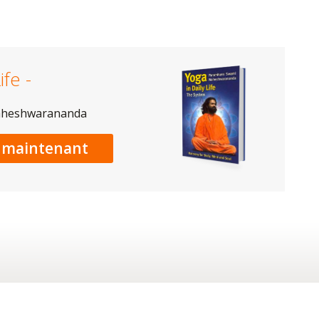
ife -
aheshwarananda
maintenant