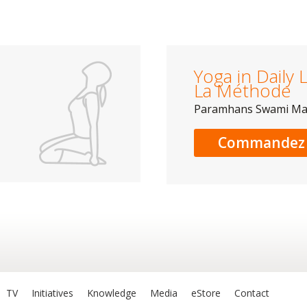
Yoga in Daily L
La Méthode
Paramhans Swami M
Commandez 
TV
Initiatives
Knowledge
Media
eStore
Contact