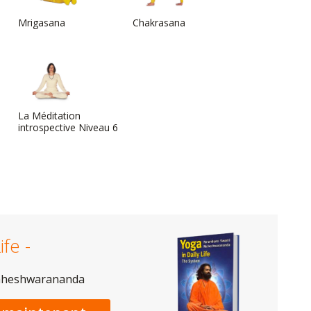
Mrigasana
Chakrasana
La Méditation
introspective Niveau 6
ife -
aheshwarananda