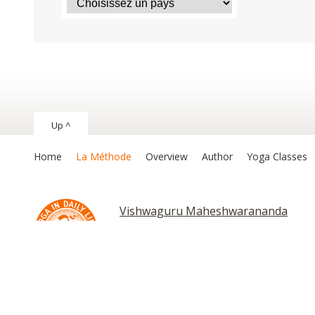
Up ^
Home
La Méthode
Overview
Author
Yoga Classes
Vishwaguru Maheshwarananda
Chakras and Kundalini
Copyright © 2026 The System “Yoga in Daily Life”. Tous droits rése