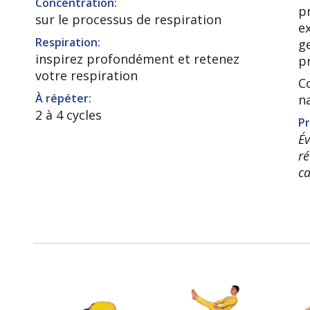
Concentration:
p
sur le processus de respiration
e
Respiration:
ge
inspirez profondément et retenez
p
votre respiration
C
À répéter:
n
2 à 4 cycles
Pr
Év
ré
ca