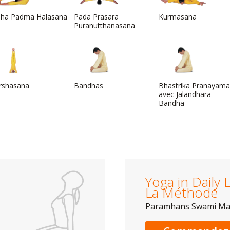
dha Padma Halasana
Pada Prasara
Kurmasana
Puranutthanasana
irshasana
Bandhas
Bhastrika Pranayama
avec Jalandhara
Bandha
Yoga in Daily L
La Méthode
Paramhans Swami M