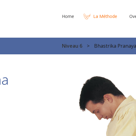
Home
La Méthode
Ov
Niveau 6
Bhastrika Pranay
ma