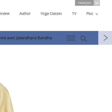
FRANÇAIS
erview
Author
Yoga Classes
TV
Plus
ama avec Jalandhara Bandha